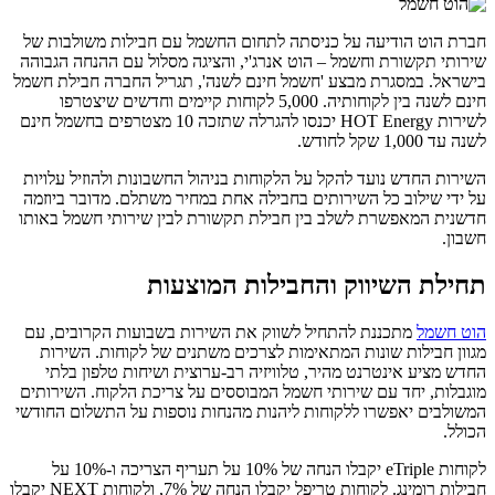
חברת הוט הודיעה על כניסתה לתחום החשמל עם חבילות משולבות של
שירותי תקשורת וחשמל – הוט אנרג'י, והציגה מסלול עם ההנחה הגבוהה
בישראל. במסגרת מבצע 'חשמל חינם לשנה', תגריל החברה חבילת חשמל
חינם לשנה בין לקוחותיה. 5,000 לקוחות קיימים וחדשים שיצטרפו
לשירות HOT Energy יכנסו להגרלה שתזכה 10 מצטרפים בחשמל חינם
לשנה עד 1,000 שקל לחודש.
השירות החדש נועד להקל על הלקוחות בניהול החשבונות ולהוזיל עלויות
על ידי שילוב כל השירותים בחבילה אחת במחיר משתלם. מדובר ביוזמה
חדשנית המאפשרת לשלב בין חבילת תקשורת לבין שירותי חשמל באותו
חשבון.
תחילת השיווק והחבילות המוצעות
הוט חשמל
מתכננת להתחיל לשווק את השירות בשבועות הקרובים, עם
מגוון חבילות שונות המתאימות לצרכים משתנים של לקוחות. השירות
החדש מציע אינטרנט מהיר, טלוויזיה רב-ערוצית ושיחות טלפון בלתי
מוגבלות, יחד עם שירותי חשמל המבוססים על צריכת הלקוח. השירותים
המשולבים יאפשרו ללקוחות ליהנות מהנחות נוספות על התשלום החודשי
הכולל.
לקוחות eTriple יקבלו הנחה של 10% על תעריף הצריכה ו-10% על
חבילות רומינג. לקוחות טריפל יקבלו הנחה של 7%, ולקוחות NEXT יקבלו