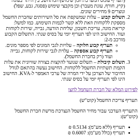
(תעריף עומס המערכת וזמן שימוש) המתחשב בין היתר בעונה
(קיץ, חורף, עונת מעבר) וכן מקבצי שימוש (פסגה, גבע, שפל)
ונוצרים 9 מחירים שונים.
תשלום קבוע
– עלות שמשקפת את סל השירותים שחברת החשמל
מספקת ללקוחות וזאת ללא קשר לכמות השימוש. כמו למשל:
קריאת מונה, עריכת חשבון, שליחת הודעה, גבייה, שירות לקוחות
ועוד. החישוב הינו לפי תעריף יומי על בסיס שנתי. התשלום הקבוע
מורכב מ-2:
תעריף קבוע חלוקה
– עלויות לגבי המונים לפי מספר מונים.
תעריף קבוע אספקה
– עלוית לגבי שירות לקוחות, גבייה
ועוד (רק בחברת החשמל).
תשלום קיבולת
– תשלום שנועד להקצות בצורה שוויונית את עלות
הקמת תשתיות החשמל ללקוחות. החישוב נעשה בהתאם לגודל
החיבור של הצרכן על ידי המרה של ערכי האמפר ל-KVA. החישוב
הינו לפי תעריף יומי על בסיס שנתי.
לפירוט המלא של חברת השחמל לחצו
תעריף צריכת החשמל (קוט"ש)
התעריף העדכני עבור מחיר החשמל הנצרכת מרשת חברת החשמל
(קוט"ש):
תעריף (ללא מע"מ): 0.5134 ₪
תעריף (כולל מע"מ): 0.6007 ₪