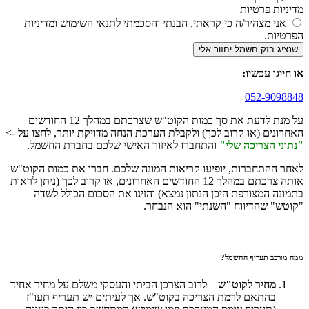
מדיניות פרטיות
אני מצהיר/ה כי קראתי, הבנתי והסכמתי לתנאי השימוש ומדיניות
הפרטיות.
שנציג בזק חשמל יחזור אלי
או חייגו עכשיו:
052-9098848
על מנת לדעת את סך כמות הקוט"ש שצרכתם במהלך 12 החודשים
האחרונים (או קרוב לכך) ולקבלת הערכת הנחה מדויקת יותר, לחצו על ->
"נתוני הצריכה שלי"
והתחברו לאיזור האישי שלכם בחברת החשמל.
לאחר ההתחברות, יופיעו קריאות המונה שלכם. חברו את כמות הקוט"ש
אותה צרכתם במהלך 12 החודשים האחרונים, או קרוב לכך (ניתן לראות
בתמונה המצורפת היכן הנתון נמצא) והזינו את הסכום הכולל לשדה
"קוטש" שהדיווח "השנתי" הוא הנבחר.
ממה מורכב תעריף החשמל?
מחיר לקוט"ש
– לרוב הצרכן הביתי והעסקי משלם על מחיר אחיד
בהתאם לרמת הצריכה בקוט"ש. אך לעיתים יש תעריף תעו"ז