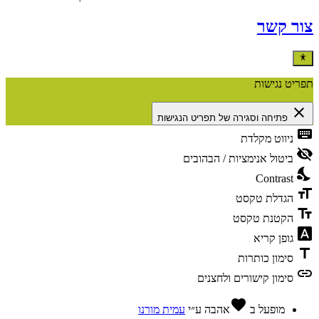
צור קשר
תפריט נגישות
close
פתיחה וסגירה של תפריט הנגישות
keyboard
ניווט מקלדת
visibility_off
ביטול אנימציות / הבהובים
nights_stay
Contrast
format_size
הגדלת טקסט
text_fields
הקטנת טקסט
font_download
גופן קריא
title
סימון כותרות
link
סימון קישורים ולחצנים
favorite
מופעל ב
אהבה
ע״י
עמית מורנו