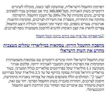
רפורמת החשמל הישראלית, שהושקה לפני כשנה, מובילה לשינויים
דרמטיים בשוק האנרגיה. מעל 300,000 בתי אב ועסקים עברו לספקים
פרטיים, נהנים מהנחות של 7%-20% על חשבון החשמל. הרפורמה
מחזקת את התחרות, משפרת את השירות לצרכנים, ומקדמת חדשנות
אנרגטית. צעדים נוספים, כמו קיצור זמני המעבר והגדלת היצע החשמל,
צפויים להאיץ את קצב האימוץ ולהביא לחיסכון משמעותי נוסף לצרכנים.
מהפכת החשמל הירוק: עסקאות במיליארדי שקלים מעצבות
מחדש את השוק הישראלי
שוק החשמל הישראלי חווה שינויים דרמטיים עם עסקאות משמעותיות
המקדמות את הפרטת השוק והמעבר לאנרגיה ירוקה. סלקום אנרג'י
משקיעה 1.1 מיליארד שקל בפרויקטים סולאריים בגליל המערבי, בעוד
טראלייט ודוראל סוגרות עסקה בהיקף של עד 2.5 מיליארד שקל בפרויקט
"תענך 2". המהלכים הללו משקפים מגמה של צמיחה באנרגיה מתחדשת,
חיסכון לצרכנים, ותחרות מוגברת בשוק החשמל הפרטי. יחד עם זאת,
השוק מתמודד עם אתגרים כמו תמחור נכון והרחבת היצע החשמל
הקונבנציונלי.