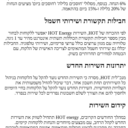
6% הנחה. בנוסף, מסלולי 'חוסכים בלילה' ו'חוסכים ביום' מציעים הנחות
של 20% בלילה ו-15% ביום בהתאמה.
חבילות תקשורת ושירותי חשמל
לפי ההכרזה של HOT, השירות HOT Energy יאפשר ללקוחות לבחור
מבין מספר חבילות תקשורת הכוללות תשתית אינטרנט מהיר עד 1 גיגה,
טלוויזיה עם מגוון ערוצים כולל ערוצי פרימיום, ושירותי טלפוניה. החבילות
יכללו גם שירותי חשמל המתאימים לצריכה האישית של הלקוח, עם
הבטחה למחירים תחרותיים בשוק.
יתרונות השירות החדש
מנכ"לית HOT, מסרה כי השירות החדש נועד להקל על הלקוחות בניהול
כל השירותים תחת חשבון אחד, דבר שיכול להוזיל משמעותית את
העלויות החודשיות. השירות החדש נועד להקל על הלקוחות בחיי היומיום
ולחסוך להם את הצורך לשלם חשבונות נפרדים לכל שירות בנפרד.
קידום השירות
במהלך החודשים הקרובים, HOT energy תתחיל לשווק את השירות
החדש לקהל הרחב, עם מבצעים מיוחדים והנחות ללקוחות קיימים.
החברה גם מתכננת להציע חבילות מותאמות אישית המתאימות לצרכים