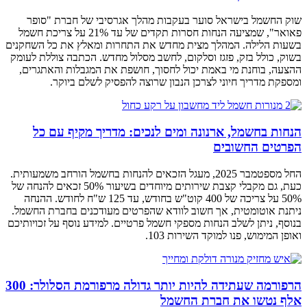
שוק החשמל בישראל סוער בעקבות מהלך אגרסיבי של חברת "סופר
פאואר", שמציעה הנחות חסרות תקדים של עד 21% על צריכת חשמל
בשעות הלילה. המהלך מצית מחדש את התחרות ומאלץ את כל השחקנים
בשוק, כולל בזק, פזגז וסלקום, לחשב מסלול מחדש. הכתבה צוללת לעומק
ההצעה, בוחנת מי באמת יכול לחסוך, חושפת את המגבלות והאתגרים,
ומספקת מדריך חיוני לצרכן הנבון שרוצה להפסיק לשלם ביוקר.
הנחות בחשמל, ארנונה ומים לנכים: מדריך מקיף עם כל
הפרטים החשובים
החל מספטמבר 2025, מעגל הזכאים להנחות בחשמל הורחב משמעותית.
כעת, גם מקבלי קצבת שירותים מיוחדים בשיעור 50% זכאים להנחה של
50% על צריכה של 400 קוט"ש בחודש, עד 125 ש"ח לחודש. ההנחה
ניתנת אוטומטית, אך חשוב לוודא שהפרטים מעודכנים בחברת החשמל.
בנוסף, ניתן לשלב הנחות מספקי חשמל פרטיים. למידע נוסף על זכויותיכם
ואופן המימוש, פנו למוקד השירות 103.
הרפורמה שעתידה להיות יותר גדולה מרפורמת הסלולר: 300
אלף נטשו את חברת החשמל