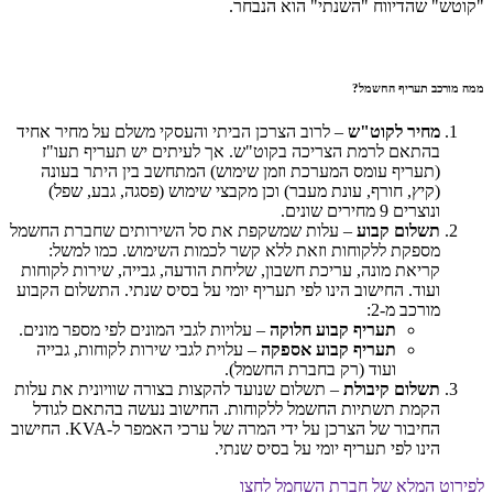
"קוטש" שהדיווח "השנתי" הוא הנבחר.
ממה מורכב תעריף החשמל?
מחיר לקוט"ש
– לרוב הצרכן הביתי והעסקי משלם על מחיר אחיד
בהתאם לרמת הצריכה בקוט"ש. אך לעיתים יש תעריף תעו"ז
(תעריף עומס המערכת וזמן שימוש) המתחשב בין היתר בעונה
(קיץ, חורף, עונת מעבר) וכן מקבצי שימוש (פסגה, גבע, שפל)
ונוצרים 9 מחירים שונים.
תשלום קבוע
– עלות שמשקפת את סל השירותים שחברת החשמל
מספקת ללקוחות וזאת ללא קשר לכמות השימוש. כמו למשל:
קריאת מונה, עריכת חשבון, שליחת הודעה, גבייה, שירות לקוחות
ועוד. החישוב הינו לפי תעריף יומי על בסיס שנתי. התשלום הקבוע
מורכב מ-2:
תעריף קבוע חלוקה
– עלויות לגבי המונים לפי מספר מונים.
תעריף קבוע אספקה
– עלוית לגבי שירות לקוחות, גבייה
ועוד (רק בחברת החשמל).
תשלום קיבולת
– תשלום שנועד להקצות בצורה שוויונית את עלות
הקמת תשתיות החשמל ללקוחות. החישוב נעשה בהתאם לגודל
החיבור של הצרכן על ידי המרה של ערכי האמפר ל-KVA. החישוב
הינו לפי תעריף יומי על בסיס שנתי.
לפירוט המלא של חברת השחמל לחצו