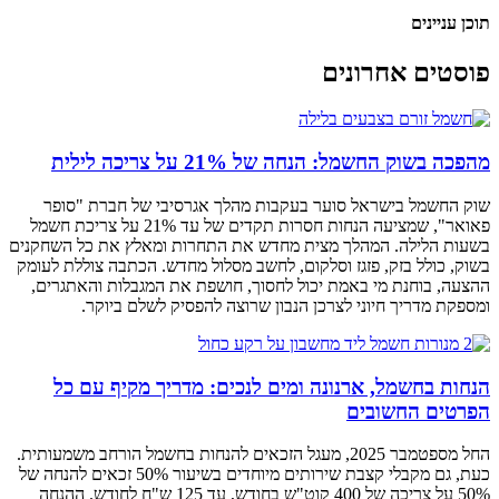
תוכן עניינים
פוסטים אחרונים
מהפכה בשוק החשמל: הנחה של 21% על צריכה לילית
שוק החשמל בישראל סוער בעקבות מהלך אגרסיבי של חברת "סופר
פאואר", שמציעה הנחות חסרות תקדים של עד 21% על צריכת חשמל
בשעות הלילה. המהלך מצית מחדש את התחרות ומאלץ את כל השחקנים
בשוק, כולל בזק, פזגז וסלקום, לחשב מסלול מחדש. הכתבה צוללת לעומק
ההצעה, בוחנת מי באמת יכול לחסוך, חושפת את המגבלות והאתגרים,
ומספקת מדריך חיוני לצרכן הנבון שרוצה להפסיק לשלם ביוקר.
הנחות בחשמל, ארנונה ומים לנכים: מדריך מקיף עם כל
הפרטים החשובים
החל מספטמבר 2025, מעגל הזכאים להנחות בחשמל הורחב משמעותית.
כעת, גם מקבלי קצבת שירותים מיוחדים בשיעור 50% זכאים להנחה של
50% על צריכה של 400 קוט"ש בחודש, עד 125 ש"ח לחודש. ההנחה