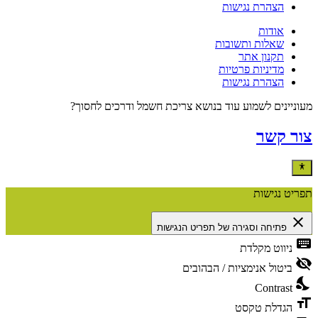
הצהרת נגישות
אודות
שאלות ותשובות
תקנון אתר
מדיניות פרטיות
הצהרת נגישות
מעוניינים לשמוע עוד בנושא צריכת חשמל ודרכים לחסוך?
צור קשר
תפריט נגישות
close
פתיחה וסגירה של תפריט הנגישות
keyboard
ניווט מקלדת
visibility_off
ביטול אנימציות / הבהובים
nights_stay
Contrast
format_size
הגדלת טקסט