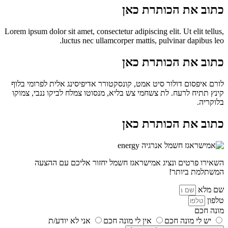
כתוב את הכותרת כאן
Lorem ipsum dolor sit amet, consectetur adipiscing elit. Ut elit tellus,
luctus nec ullamcorper mattis, pulvinar dapibus leo.
כתוב את הכותרת כאן
לורם איפסום דולור סיט אמט, קונסקטורר אדיפיסינג אלית לפרומי בלוף
קינץ תתיח לרעח. לת צשחמי צש בליא, מנסוטו צמלח לביקו ננבי, צמוקו
בלוקריה.
כתוב את הכותרת כאן
השאירו פרטים ונציג אמישראגז חשמל יחזור אליכם עם ההצעה
המשתלמת ביותר!
שם מלא
טלפון
מונה חכם
יש לי מונה חכם
אין לי מונה חכם
אני לא יודע/ת