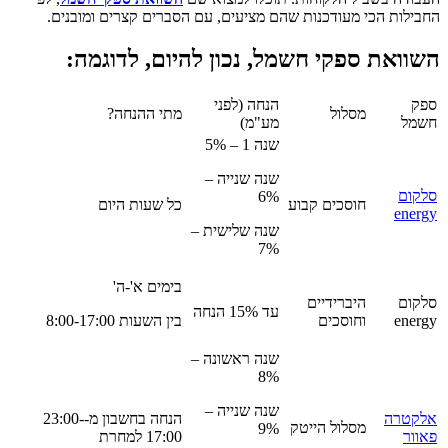
החבילות הכי מעודכנות שהם מציעים, עם הסברים קצרים ומובנים.
השוואת ספקי חשמל, נכון להיום, לדוגמה:
ספק
הנחה (לפני
מסלול
מתי ההנחה?
חשמל
מע"מ)
שנה 1 – 5%
שנה שנייה –
סלקום
6%
חוסכים קבוע
כל שעות היום
energy
שנה שלישית –
7%
בימים א'-ה'
סלקום
היברידיים
עד 15% הנחה
energy
וחוסכים
בין השעות 8:00-17:00
שנה ראשונה –
8%
שנה שנייה –
אלקטרה
הנחה בחשבון מ-23:00-
מסלול הייטק
9%
פאוור
17:00 למחרת