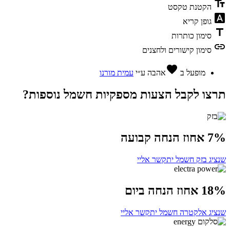
text_fields
הקטנת טקסט
font_download
גופן קריא
title
סימון כותרות
link
סימון קישורים ולחצנים
favorite
מופעל ב
אהבה
ע״י
עמית מורנו
תרצו לקבל הצעות מספקיות חשמל נוספות?
7% אחוז הנחה קבועה
שנציג בזק חשמל יתקשר אליי
18% אחוז הנחה ביום
שנציג אלקטרה חשמל יתקשר אליי