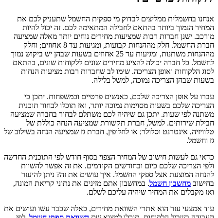
אנחנו בחשמלית ממליצים לבדוק מי ספקית החשמל שתעניק לכם את
המחיר הנמוך ביותר בהתאם לחבילה המתאימה לכם. זה יכול להיות
מורכב. ישנן חברות רבות שמציעות מחירים נוחים יותר מאלה שמציעה
חברת החשמל. חלק מההנחות קבועות, ומגיעות עד 8 אחוזים; וחלק
מההנחות משתנות, ומגיעות עד 25 אחוזים בשעות שבהן יש ביקוש נמוך
לחשמל. כל חברה יכולה להציע מחירים שונים ללקוחות שונים, בהתאם
לסוג הלקוחות ואופן הצריכה. שימו לב שחברות רבות מציעות הנחות
בשעות שבהן הצריכה נמוכה, למשל בלילה.
עברו על אופן הצריכה שלכם, כאנשים פרטיים וכמשפחות. יתכן כי
הצריכה שלכם בשעות מסוימות נמוכה יותר, ואז תוכלו לבחור תוכנית
משתנה לפי שעות. יתכן גם שיהיה לכם משתלם לבחור בחברה שמציעה
חבילת שירותים. למשל, חברת תקשורת שמציעה הנחה כוללת של
טלוויזיה, אינטרנט וסלולר; או לחלופין, חברת גז שמציעה הנחה בשילוב של
גז וחשמל.
כדאי גם לעשות חישוב של המחיר הצפוי בסוף חודש לפי התוכנית החדשה
ולפי הצריכה שלכם כיום ובחודשים הקודמים. את זה אפשר להשוות
להנחה המוצעת אצל ספקי החשמל. איך עושים את זה? ניתן להיעזר
בחישוב
מחשבון חשמל
. במחשבון אתם מזינים את נתוני קריאת המונה,
ואז מקבלים את המחיר שיהיה עליכם לשלם.
עוד אמצעי עזר הוא אתרי השוואת מחירים, כאלה שכבר עשו ועושים את
העבודה בשביל הלקוחות. תוכלו למצוא שם
השוואת ספקי חשמל
, לפי