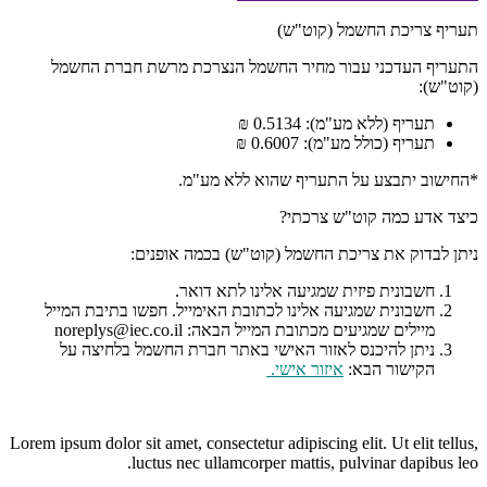
תעריף צריכת החשמל (קוט"ש)
התעריף העדכני עבור מחיר החשמל הנצרכת מרשת חברת החשמל
(קוט"ש):
תעריף (ללא מע"מ): 0.5134 ₪
תעריף (כולל מע"מ): 0.6007 ₪
*החישוב יתבצע על התעריף שהוא ללא מע"מ.
כיצד אדע כמה קוט"ש צרכתי?
ניתן לבדוק את צריכת החשמל (קוט"ש) בכמה אופנים:
חשבונית פיזית שמגיעה אלינו לתא דואר.
חשבונית שמגיעה אלינו לכתובת האימייל. חפשו בתיבת המייל
מיילים שמגיעים מכתובת המייל הבאה: noreplys@iec.co.il
ניתן להיכנס לאזור האישי באתר חברת החשמל בלחיצה על
הקישור הבא:
איזור אישי
.
Lorem ipsum dolor sit amet, consectetur adipiscing elit. Ut elit tellus,
luctus nec ullamcorper mattis, pulvinar dapibus leo.