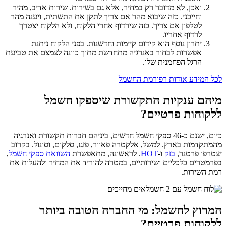
ואכן, לא מדובר רק במחיר, אלא גם בשירות. שירות אדיב, מהיר
וחייכני. כזה שיבוא מהר אם צריך לתקן את התשתית, ויענה מהר
לטלפון אם צריך. כזה שירדוף אחרי הלקוח, ולא הלקוח יצטרך
לרדוף אחריו.
יתרון נוסף הוא קידום קיימות וחדשנות. בפני הלקוח ניתנת
אפשרות לבחור באנרגיה מתחדשת מתוך כוונה לצמצם את טביעת
הרגל הפחמנית שלו.
לכל המידע אודות רפורמת החשמל
מיהם ענקיות התקשורת שיספקו חשמל
ללקוחות פרטיים?
כיום, ישנם כ-46 ספקי חשמל חדשים, ביניהם חברות תקשורת ואנרגיה
מהמתקדמות בארץ. למשל, אלקטרה פאוור, פזגז, סלקום, וסונול. בקרוב
יצטרפו פרטנר,
בזק
ו-
HOT
. לראשונה, מתאפשרת
השוואת ספקי חשמל
,
בפרמטרים כלכליים ושירותיים, במטרה להוריד את המחיר ולהעלות את
רמת השירות.
המרוץ לחשמל: מי החברה הטובה ביותר
ללקוחות פרטיים?