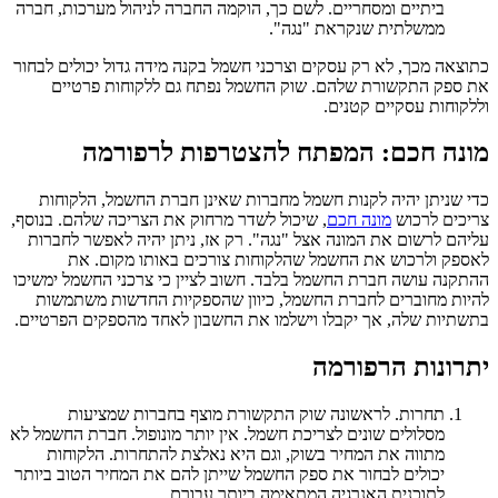
ביתיים ומסחריים. לשם כך, הוקמה החברה לניהול מערכות, חברה
ממשלתית שנקראת "נגה".
כתוצאה מכך, לא רק עסקים וצרכני חשמל בקנה מידה גדול יכולים לבחור
את ספק התקשורת שלהם. שוק החשמל נפתח גם ללקוחות פרטיים
וללקוחות עסקיים קטנים.
מונה חכם: המפתח להצטרפות לרפורמה
כדי שניתן יהיה לקנות חשמל מחברות שאינן חברת החשמל, הלקוחות
צריכים לרכוש
מונה חכם
, שיכול לשדר מרחוק את הצריכה שלהם. בנוסף,
עליהם לרשום את המונה אצל "נגה". רק אז, ניתן יהיה לאפשר לחברות
לאספק ולרכוש את החשמל שהלקוחות צורכים באותו מקום. את
ההתקנה עושה חברת החשמל בלבד. חשוב לציין כי צרכני החשמל ימשיכו
להיות מחוברים לחברת החשמל, כיוון שהספקיות החדשות משתמשות
בתשתיות שלה, אך יקבלו וישלמו את החשבון לאחד מהספקים הפרטיים.
יתרונות הרפורמה
תחרות. לראשונה שוק התקשורת מוצף בחברות שמציעות
מסלולים שונים לצריכת חשמל. אין יותר מונופול. חברת החשמל לא
מתווה את המחיר בשוק, וגם היא נאלצת להתחרות. הלקוחות
יכולים לבחור את ספק החשמל שייתן להם את המחיר הטוב ביותר
לתוכנית האנרגיה המתאימה ביותר עבורם.