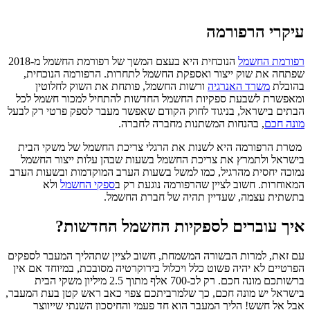
עיקרי הרפורמה
רפורמת החשמל
הנוכחית היא בעצם המשך של רפורמת החשמל מ-2018
שפתחה את שוק ייצור ואספקת החשמל לתחרות. הרפורמה הנוכחית,
בהובלת
משרד האנרגיה
ורשות החשמל, פותחת את השוק לחלוטין
ומאפשרת לשבעת ספקיות החשמל החדשות להתחיל למכור חשמל לכל
הבתים בישראל, בניגוד לחוק הקודם שאפשר מעבר לספק פרטי רק לבעל
מונה חכם
, בהנחות המשתנות מחברה לחברה.
מטרת הרפורמה היא לשנות את הרגלי צריכת החשמל של משקי הבית
בישראל ולתמרץ את צריכת החשמל בשעות שבהן עלות ייצור החשמל
נמוכה יחסית מהרגיל, כמו למשל בשעות הערב המוקדמות ובשעות הערב
המאוחרות. חשוב לציין שהרפורמה נוגעת רק ב
ספקי החשמל
ולא
בתשתית עצמה, שעדיין תהיה של חברת החשמל.
איך עוברים לספקיות החשמל החדשות?
עם זאת, למרות הבשורה המשמחת, חשוב לציין שתהליך המעבר לספקים
הפרטיים לא יהיה פשוט כלל ויכלול בירוקרטיה מסובכת, במיוחד אם אין
ברשותכם מונה חכם. רק לכ-700 אלף מתוך 2.5 מיליון משקי הבית
בישראל יש מונה חכם, כך שלמרביתכם צפוי כאב ראש קטן בעת המעבר,
אבל אל חשש! הליך המעבר הוא חד פעמי והחיסכון השנתי שייווצר