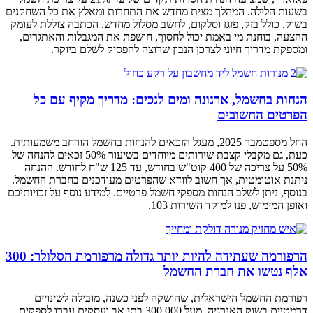
בשעות הלילה. המהלך מצית מחדש את התחרות ומאלץ את כל השחקנים
בשוק, כולל בזק, פזגז וסלקום, לחשב מסלול מחדש. הכתבה צוללת לעומק
ההצעה, בוחנת מי באמת יכול לחסוך, חושפת את המגבלות והאתגרים,
ומספקת מדריך חיוני לצרכן הנבון שרוצה להפסיק לשלם ביוקר.
הנחות בחשמל, ארנונה ומים לנכים: מדריך מקיף עם כל
הפרטים החשובים
החל מספטמבר 2025, מעגל הזכאים להנחות בחשמל הורחב משמעותית.
כעת, גם מקבלי קצבת שירותים מיוחדים בשיעור 50% זכאים להנחה של
50% על צריכה של 400 קוט"ש בחודש, עד 125 ש"ח לחודש. ההנחה
ניתנת אוטומטית, אך חשוב לוודא שהפרטים מעודכנים בחברת החשמל.
בנוסף, ניתן לשלב הנחות מספקי חשמל פרטיים. למידע נוסף על זכויותיכם
ואופן המימוש, פנו למוקד השירות 103.
הרפורמה שעתידה להיות יותר גדולה מרפורמת הסלולר: 300
אלף נטשו את חברת החשמל
רפורמת החשמל הישראלית, שהושקה לפני כשנה, מובילה לשינויים
דרמטיים בשוק האנרגיה. מעל 300,000 בתי אב ועסקים עברו לספקים