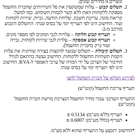
ונוצרים 9 מחירים שונים.
תשלום קבוע
– עלות שמשקפת את סל השירותים שחברת החשמל
מספקת ללקוחות וזאת ללא קשר לכמות השימוש. כמו למשל:
קריאת מונה, עריכת חשבון, שליחת הודעה, גבייה, שירות לקוחות
ועוד. החישוב הינו לפי תעריף יומי על בסיס שנתי. התשלום הקבוע
מורכב מ-2:
תעריף קבוע חלוקה
– עלויות לגבי המונים לפי מספר מונים.
תעריף קבוע אספקה
– עלוית לגבי שירות לקוחות, גבייה
ועוד (רק בחברת החשמל).
תשלום קיבולת
– תשלום שנועד להקצות בצורה שוויונית את עלות
הקמת תשתיות החשמל ללקוחות. החישוב נעשה בהתאם לגודל
החיבור של הצרכן על ידי המרה של ערכי האמפר ל-KVA. החישוב
הינו לפי תעריף יומי על בסיס שנתי.
לפירוט המלא של חברת השחמל לחצו
תעריף צריכת החשמל (קוט"ש)
התעריף העדכני עבור מחיר החשמל הנצרכת מרשת חברת החשמל
(קוט"ש):
תעריף (ללא מע"מ): 0.5134 ₪
תעריף (כולל מע"מ): 0.6007 ₪
*החישוב יתבצע על התעריף שהוא ללא מע"מ.