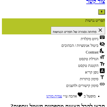
צור קשר
תפריט נגישות
close
פתיחה וסגירה של תפריט הנגישות
keyboard
ניווט מקלדת
visibility_off
ביטול אנימציות / הבהובים
nights_stay
Contrast
format_size
הגדלת טקסט
text_fields
הקטנת טקסט
font_download
גופן קריא
title
סימון כותרות
link
סימון קישורים ולחצנים
favorite
מופעל ב
אהבה
ע״י
עמית מורנו
תרצו לקבל הצעות מספקיות חשמל נוספות?