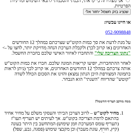
אני מצהיר/ה כי קראתי, הבנתי והסכמתי לתנאי השימוש ומדיניות
הפרטיות.
שנציג בזק חשמל יחזור אלי
או חייגו עכשיו:
052-9098848
על מנת לדעת את סך כמות הקוט"ש שצרכתם במהלך 12 החודשים
האחרונים (או קרוב לכך) ולקבלת הערכת הנחה מדויקת יותר, לחצו על ->
"נתוני הצריכה שלי"
והתחברו לאיזור האישי שלכם בחברת החשמל.
לאחר ההתחברות, יופיעו קריאות המונה שלכם. חברו את כמות הקוט"ש
אותה צרכתם במהלך 12 החודשים האחרונים, או קרוב לכך (ניתן לראות
בתמונה המצורפת היכן הנתון נמצא) והזינו את הסכום הכולל לשדה
"קוטש" שהדיווח "השנתי" הוא הנבחר.
ממה מורכב תעריף החשמל?
מחיר לקוט"ש
– לרוב הצרכן הביתי והעסקי משלם על מחיר אחיד
בהתאם לרמת הצריכה בקוט"ש. אך לעיתים יש תעריף תעו"ז
(תעריף עומס המערכת וזמן שימוש) המתחשב בין היתר בעונה
(קיץ, חורף, עונת מעבר) וכן מקבצי שימוש (פסגה, גבע, שפל)