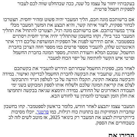
בעקבותיו יחזור על עצמו כל שנה, ככה שבהחלט שווה לכם לעבור
לספקית חשמל פרטית.
אם ברשותכם מונה חכם, הליך המעבר יהיה פשוט ומהיר יחסית. תצטרכו
לבחור ספקית, ליצור איתה קשר, והיא תבצע את המשך המעבר מבלי
צורך במעורבותכם. אם ברשותכם מונה רגיל, תצטרכו להתחיל את תהליך
המעבר כבר ביולי, וקחו בחשבון שהתהליך יהיה ארוך יחסית ויסתיים
בספטמבר. אתם תידרשו לפנות אל הספקית המועדפת עליכם דרך אתר
האינטרנט שלהן, להעביר מספר פרטים כמו מספר חוזה הצרכן בחברת
החשמל, שמכם המלא ותעודת הזהות, מספר המונה בחברת החשמל
ופרטי איש הקשר לחתימה על ייפוי הכוח למעבר.
לאחר מכן, ספקית החשמל שבחרתם תידרש להעביר את בקשתכם
לחברת נגה, שתעביר את הבקשה לחברת החשמל לבדיקה ואישור. במידה
והבקשה נמצאה תקינה, תקבלו הודעה על כך לטלפון הנייד ותתבקשו
לצלם את קריאת המונה שלכם ולשלוח אותו לספק המבוקש בשני ימי
העבודה האחרונים של החודש. במידה ותימצא שגיאה בבקשה ותחמיצו
את חלון הזמן תצטרכו להמתין עד לחודש הבא.
המעבר עצמו יתבצע לאחר חודש, כלומר בראשון לספטמבר. קחו בחשבון
שחברות המחזיקות גם בתחנות כוח רגילות, כמו
פרטנר
, יוכלו מסיבות
בירוקרטיות לבצע את המעבר רק בינואר 2025, אז מוטב לשים לזה לב
כשבוחרים את הספק.
הכירו את