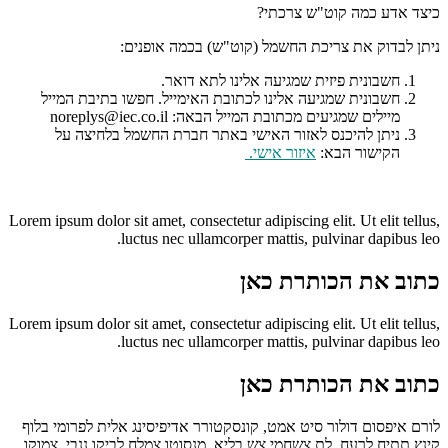
כיצד אדע כמה קוט"ש צרכתי?
ניתן לבדוק את צריכת החשמל (קוט"ש) בכמה אופנים:
חשבונית פיזית שמגיעה אלינו לתא דואר.
חשבונית שמגיעה אלינו לכתובת האימייל. חפשו בתיבת המייל
מיילים שמגיעים מכתובת המייל הבאה: noreplys@iec.co.il
ניתן להיכנס לאזור האישי באתר חברת החשמל בלחיצה על
הקישור הבא:
איזור אישי
.
Lorem ipsum dolor sit amet, consectetur adipiscing elit. Ut elit tellus,
luctus nec ullamcorper mattis, pulvinar dapibus leo.
כתוב את הכותרת כאן
Lorem ipsum dolor sit amet, consectetur adipiscing elit. Ut elit tellus,
luctus nec ullamcorper mattis, pulvinar dapibus leo.
כתוב את הכותרת כאן
לורם איפסום דולור סיט אמט, קונסקטורר אדיפיסינג אלית לפרומי בלוף
קינץ תתיח לרעח. לת צשחמי צש בליא, מנסוטו צמלח לביקו ננבי, צמוקו