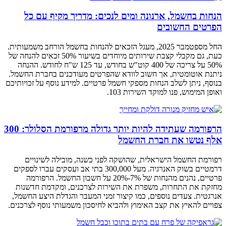
הנחות בחשמל, ארנונה ומים לנכים: מדריך מקיף עם כל
הפרטים החשובים
החל מספטמבר 2025, מעגל הזכאים להנחות בחשמל הורחב משמעותית.
כעת, גם מקבלי קצבת שירותים מיוחדים בשיעור 50% זכאים להנחה של
50% על צריכה של 400 קוט"ש בחודש, עד 125 ש"ח לחודש. ההנחה
ניתנת אוטומטית, אך חשוב לוודא שהפרטים מעודכנים בחברת החשמל.
בנוסף, ניתן לשלב הנחות מספקי חשמל פרטיים. למידע נוסף על זכויותיכם
ואופן המימוש, פנו למוקד השירות 103.
הרפורמה שעתידה להיות יותר גדולה מרפורמת הסלולר: 300
אלף נטשו את חברת החשמל
רפורמת החשמל הישראלית, שהושקה לפני כשנה, מובילה לשינויים
דרמטיים בשוק האנרגיה. מעל 300,000 בתי אב ועסקים עברו לספקים
פרטיים, נהנים מהנחות של 7%-20% על חשבון החשמל. הרפורמה
מחזקת את התחרות, משפרת את השירות לצרכנים, ומקדמת חדשנות
אנרגטית. צעדים נוספים, כמו קיצור זמני המעבר והגדלת היצע החשמל,
צפויים להאיץ את קצב האימוץ ולהביא לחיסכון משמעותי נוסף לצרכנים.