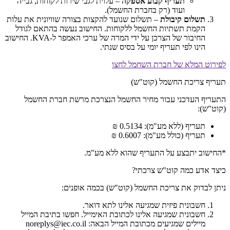
תעריף קבוע אספקה
– עלוית לגבי שירות לקוחות, גבייה
ועוד (רק בחברת החשמל).
תשלום קיבולת
– תשלום שנועד להקצות בצורה שוויונית את עלות
הקמת תשתיות החשמל ללקוחות. החישוב נעשה בהתאם לגודל
החיבור של הצרכן על ידי המרה של ערכי האמפר ל-KVA. החישוב
הינו לפי תעריף יומי על בסיס שנתי.
לפירוט המלא של חברת השחמל לחצו
תעריף צריכת החשמל (קוט"ש)
התעריף העדכני עבור מחיר החשמל הנצרכת מרשת חברת החשמל
(קוט"ש):
תעריף (ללא מע"מ): 0.5134 ₪
תעריף (כולל מע"מ): 0.6007 ₪
*החישוב יתבצע על התעריף שהוא ללא מע"מ.
כיצד אדע כמה קוט"ש צרכתי?
ניתן לבדוק את צריכת החשמל (קוט"ש) בכמה אופנים:
חשבונית פיזית שמגיעה אלינו לתא דואר.
חשבונית שמגיעה אלינו לכתובת האימייל. חפשו בתיבת המייל
מיילים שמגיעים מכתובת המייל הבאה: noreplys@iec.co.il