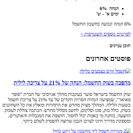
הנחה 6%
ימים א' – ש'
6% הנחה קבועה בחשבון החשמל
לפרטים נוספים והצטרפות >
תוכן עניינים
פוסטים אחרונים
מהפכה בשוק החשמל: הנחה של 21% על צריכה לילית
שוק החשמל בישראל סוער בעקבות מהלך אגרסיבי של חברת "סופר
פאואר", שמציעה הנחות חסרות תקדים של עד 21% על צריכת חשמל
בשעות הלילה. המהלך מצית מחדש את התחרות ומאלץ את כל השחקנים
בשוק, כולל בזק, פזגז וסלקום, לחשב מסלול מחדש. הכתבה צוללת לעומק
ההצעה, בוחנת מי באמת יכול לחסוך, חושפת את המגבלות והאתגרים,
ומספקת מדריך חיוני לצרכן הנבון שרוצה להפסיק לשלם ביוקר.