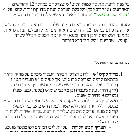
על מנת לדעת את סך כמות הקוט"ש שצרכתם במהלך 12 החודשים
האחרונים (או קרוב לכך) ולקבלת הערכת הנחה מדויקת יותר, לחצו על ->
"נתוני הצריכה שלי"
והתחברו לאיזור האישי שלכם בחברת החשמל.
לאחר ההתחברות, יופיעו קריאות המונה שלכם. חברו את כמות הקוט"ש
אותה צרכתם במהלך 12 החודשים האחרונים, או קרוב לכך (ניתן לראות
בתמונה המצורפת היכן הנתון נמצא) והזינו את הסכום הכולל לשדה
"קוטש" שהדיווח "השנתי" הוא הנבחר.
ממה מורכב תעריף החשמל?
מחיר לקוט"ש
– לרוב הצרכן הביתי והעסקי משלם על מחיר אחיד
בהתאם לרמת הצריכה בקוט"ש. אך לעיתים יש תעריף תעו"ז
(תעריף עומס המערכת וזמן שימוש) המתחשב בין היתר בעונה
(קיץ, חורף, עונת מעבר) וכן מקבצי שימוש (פסגה, גבע, שפל)
ונוצרים 9 מחירים שונים.
תשלום קבוע
– עלות שמשקפת את סל השירותים שחברת החשמל
מספקת ללקוחות וזאת ללא קשר לכמות השימוש. כמו למשל:
קריאת מונה, עריכת חשבון, שליחת הודעה, גבייה, שירות לקוחות
ועוד. החישוב הינו לפי תעריף יומי על בסיס שנתי. התשלום הקבוע
מורכב מ-2:
תעריף קבוע חלוקה
– עלויות לגבי המונים לפי מספר מונים.