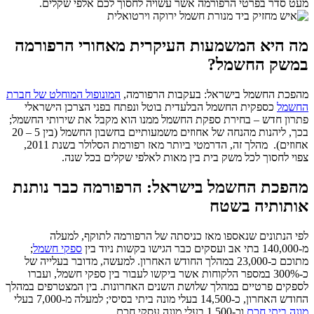
מעט סדר בפרטי הרפורמה אשר עשויה לחסוך לכם אלפי שקלים.
מה
היא
המשמעות
העיקרית
מאחורי
הרפורמה
במשק
החשמל
?
מהפכת החשמל בישראל: בעקבות הרפורמה,
המונופול המוחלט של חברת
החשמל
כספקית החשמל הבלעדית בוטל ונפתח בפני הצרכן הישראלי
פתרון חדש – בחירת ספקת החשמל ממנו הוא מקבל את שירותי החשמל;
בכך, ליהנות מהנחה של אחוזים משמעותיים בחשבון החשמל (בין 5 – 20
אחוזים).
מהלך זה, הדרמטי ביותר מאז רפורמת הסלולר בשנת 2011,
צפוי לחסוך לכל משק בית בין מאות לאלפי שקלים בכל שנה.
מהפכת החשמל בישראל: הרפורמה
כבר
נותנת
אותותיה
בשטח
לפי הנתונים שנאספו מאז כניסתה של הרפורמה לתוקף, למעלה
מ-140,000 בתי אב ועסקים כבר הגישו בקשות ניוד בין
ספקי חשמל
;
מתוכם כ-23,000 במהלך החודש האחרון. למעשה, מדובר בעלייה של
כ-300% במספר הלקוחות אשר ביקשו לעבור בין ספקי חשמל, ועברו
לספקים פרטיים במהלך שלושת השנים האחרונות. בין המצטרפים במהלך
החודש האחרון, כ-14,500 בעלי מונה ביתי בסיסי; למעלה מ-7,000 בעלי
מונה ביתי חכם
וכ-1,500 בעלי מונה עסקי חכם.