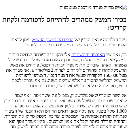
בכירי
המשק
ממהרים
להתייחס
לרפורמה
ולקחת
קרדיט
:
עקב הצלחתה יוצאת הדופן של
הרפורמה במשק החשמל
, ניתן לראות
התייחסויות רבות לכלי התקשורת מטעם הבכירים הרלוונטיים.
כך, נאם שר
האנרגיה והתשתיות
אלי כהן: "זו הרפורמה הגדולה ביותר
במשק מאז רפורמת הסלולר, שתחסוך מאות ואלפי שקלים בחודש לכל
משפחה, ואנחנו שוברים את מונופול חברת החשמל, פותחים את משק
החשמל לתחרות ומחזירים לאזרחים לפחות 2 מיליארד ₪. אני מברך את
מעל 150,000 הלקוחות שעשו את הצעד הנכון, הצטרפו לרפורמת
החשמל והחליטו לחסוך עד אלפי שקלים בשנה. גם אני עברתי לספק
פרטי, ואני קורא לכל אזרחי ישראל: תשוו, תעברו ותחסכו".
אל השר הצטרף שאול גולדשטיין, מנכ"ל נגה אשר מסר: "אני שמח
לראות שרפורמת החשמל של השר אלי כהן תופסת תאוצה והציבור מבין
שיש כסף על הרצפה שבשיחת טלפון אחת פשוטה אפשר לחסוך עד
1,000 שקל בשנה. נתון נוסף שאנו רואים החודש היא ההבנה של הציבור
לפתיחת תחרות אמיתית בין המספקים וצריכה. מספק שייתן את השירות
וההנחה הגדולה ביותר יקבל את אמון הצרכנים. סימן מעודד נוסף הוא
שעוד ועוד צרכנים לומדים לצרוך בצורה נכונה להם ונכונה למשק, מה