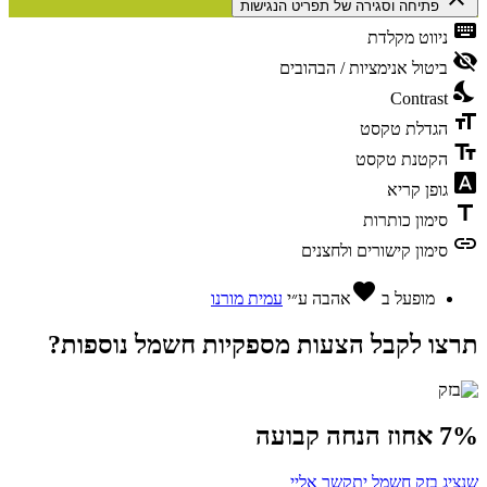
פתיחה וסגירה של תפריט הנגישות
keyboard
ניווט מקלדת
visibility_off
ביטול אנימציות / הבהובים
nights_stay
Contrast
format_size
הגדלת טקסט
text_fields
הקטנת טקסט
font_download
גופן קריא
title
סימון כותרות
link
סימון קישורים ולחצנים
favorite
מופעל ב
אהבה
ע״י
עמית מורנו
תרצו לקבל הצעות מספקיות חשמל נוספות?
7% אחוז הנחה קבועה
שנציג בזק חשמל יתקשר אליי