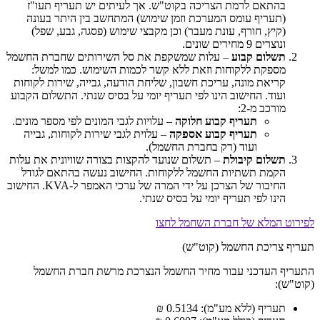
בהתאם לרמת הצריכה בקוט"ש. אך לעיתים יש תעריף תעו"ז
(תעריף עומס המערכת וזמן שימוש) המתחשב בין היתר בעונה
(קיץ, חורף, עונת מעבר) וכן מקבצי שימוש (פסגה, גבע, שפל)
ונוצרים 9 מחירים שונים.
תשלום קבוע
– עלות שמשקפת את סל השירותים שחברת החשמל
מספקת ללקוחות וזאת ללא קשר לכמות השימוש. כמו למשל:
קריאת מונה, עריכת חשבון, שליחת הודעה, גבייה, שירות לקוחות
ועוד. החישוב הינו לפי תעריף יומי על בסיס שנתי. התשלום הקבוע
מורכב מ-2:
תעריף קבוע חלוקה
– עלויות לגבי המונים לפי מספר מונים.
תעריף קבוע אספקה
– עלוית לגבי שירות לקוחות, גבייה
ועוד (רק בחברת החשמל).
תשלום קיבולת
– תשלום שנועד להקצות בצורה שוויונית את עלות
הקמת תשתיות החשמל ללקוחות. החישוב נעשה בהתאם לגודל
החיבור של הצרכן על ידי המרה של ערכי האמפר ל-KVA. החישוב
הינו לפי תעריף יומי על בסיס שנתי.
לפירוט המלא של חברת השחמל לחצו
תעריף צריכת החשמל (קוט"ש)
התעריף העדכני עבור מחיר החשמל הנצרכת מרשת חברת החשמל
(קוט"ש):
תעריף (ללא מע"מ): 0.5134 ₪