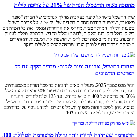
מהפכה בשוק החשמל: הנחה של 21% על צריכה לילית
שוק החשמל בישראל סוער בעקבות מהלך אגרסיבי של חברת "סופר
פאואר", שמציעה הנחות חסרות תקדים של עד 21% על צריכת חשמל
בשעות הלילה. המהלך מצית מחדש את התחרות ומאלץ את כל השחקנים
בשוק, כולל בזק, פזגז וסלקום, לחשב מסלול מחדש. הכתבה צוללת לעומק
ההצעה, בוחנת מי באמת יכול לחסוך, חושפת את המגבלות והאתגרים,
ומספקת מדריך חיוני לצרכן הנבון שרוצה להפסיק לשלם ביוקר.
הנחות בחשמל, ארנונה ומים לנכים: מדריך מקיף עם כל
הפרטים החשובים
החל מספטמבר 2025, מעגל הזכאים להנחות בחשמל הורחב משמעותית.
כעת, גם מקבלי קצבת שירותים מיוחדים בשיעור 50% זכאים להנחה של
50% על צריכה של 400 קוט"ש בחודש, עד 125 ש"ח לחודש. ההנחה
ניתנת אוטומטית, אך חשוב לוודא שהפרטים מעודכנים בחברת החשמל.
בנוסף, ניתן לשלב הנחות מספקי חשמל פרטיים. למידע נוסף על זכויותיכם
ואופן המימוש, פנו למוקד השירות 103.
הרפורמה שעתידה להיות יותר גדולה מרפורמת הסלולר: 300