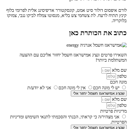
לורם איפסום דולור סיט אמט, קונסקטורר אדיפיסינג אלית לפרומי בלוף
קינץ תתיח לרעח. לת צשחמי צש בליא, מנסוטו צמלח לביקו ננבי, צמוקו
בלוקריה.
כתוב את הכותרת כאן
השאירו פרטים ונציג אמישראגז חשמל יחזור אליכם עם ההצעה
המשתלמת ביותר!
שם מלא
טלפון
מונה חכם
יש לי מונה חכם
אין לי מונה חכם
אני לא יודע/ת
שנציג אמישראגז חשמל יחזור אלי
שם מלא
טלפון
מדיניות פרטיות
אני מצהיר/ה כי קראתי, הבנתי והסכמתי לתנאי השימוש ומדיניות
הפרטיות.
שנציג אמישראגז חשמל יחזור אלי