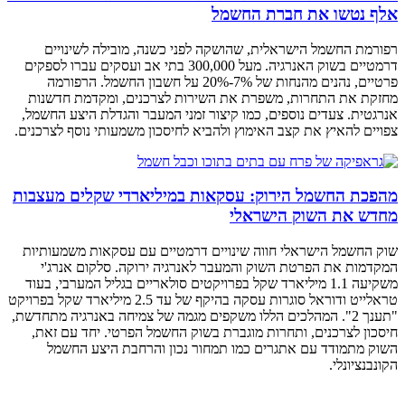
אלף נטשו את חברת החשמל
רפורמת החשמל הישראלית, שהושקה לפני כשנה, מובילה לשינויים
דרמטיים בשוק האנרגיה. מעל 300,000 בתי אב ועסקים עברו לספקים
פרטיים, נהנים מהנחות של 7%-20% על חשבון החשמל. הרפורמה
מחזקת את התחרות, משפרת את השירות לצרכנים, ומקדמת חדשנות
אנרגטית. צעדים נוספים, כמו קיצור זמני המעבר והגדלת היצע החשמל,
צפויים להאיץ את קצב האימוץ ולהביא לחיסכון משמעותי נוסף לצרכנים.
מהפכת החשמל הירוק: עסקאות במיליארדי שקלים מעצבות
מחדש את השוק הישראלי
שוק החשמל הישראלי חווה שינויים דרמטיים עם עסקאות משמעותיות
המקדמות את הפרטת השוק והמעבר לאנרגיה ירוקה. סלקום אנרג'י
משקיעה 1.1 מיליארד שקל בפרויקטים סולאריים בגליל המערבי, בעוד
טראלייט ודוראל סוגרות עסקה בהיקף של עד 2.5 מיליארד שקל בפרויקט
"תענך 2". המהלכים הללו משקפים מגמה של צמיחה באנרגיה מתחדשת,
חיסכון לצרכנים, ותחרות מוגברת בשוק החשמל הפרטי. יחד עם זאת,
השוק מתמודד עם אתגרים כמו תמחור נכון והרחבת היצע החשמל
הקונבנציונלי.