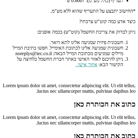
תעריף (כולל מע"מ): 0.6007 ₪
*החישוב יתבצע על התעריף שהוא ללא מע"מ.
כיצד אדע כמה קוט"ש צרכתי?
ניתן לבדוק את צריכת החשמל (קוט"ש) בכמה אופנים:
חשבונית פיזית שמגיעה אלינו לתא דואר.
חשבונית שמגיעה אלינו לכתובת האימייל. חפשו בתיבת המייל
מיילים שמגיעים מכתובת המייל הבאה: noreplys@iec.co.il
ניתן להיכנס לאזור האישי באתר חברת החשמל בלחיצה על
הקישור הבא:
איזור אישי
.
Lorem ipsum dolor sit amet, consectetur adipiscing elit. Ut elit tellus,
luctus nec ullamcorper mattis, pulvinar dapibus leo.
כתוב את הכותרת כאן
Lorem ipsum dolor sit amet, consectetur adipiscing elit. Ut elit tellus,
luctus nec ullamcorper mattis, pulvinar dapibus leo.
כתוב את הכותרת כאן