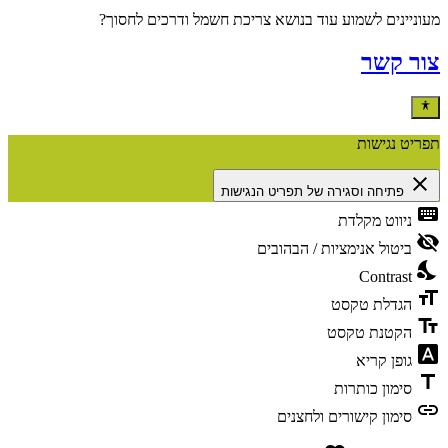
מעוניינים לשמוע עוד בנושא צריכת חשמל ודרכים לחסוך?
צור קשר
תפריט נגישות
close
פתיחה וסגירה של תפריט הנגישות
keyboard
ניווט מקלדת
visibility_off
ביטול אנימציות / הבהובים
nights_stay
Contrast
format_size
הגדלת טקסט
text_fields
הקטנת טקסט
font_download
גופן קריא
title
סימון כותרות
link
סימון קישורים ולחצנים