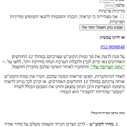
טלפון
מדיניות פרטיות
אני מצהיר/ה כי קראתי, הבנתי והסכמתי לתנאי השימוש ומדיניות
הפרטיות.
שנציג בזק חשמל יחזור אלי
או חייגו עכשיו:
052-9098848
על מנת לדעת את סך כמות הקוט"ש שצרכתם במהלך 12 החודשים
האחרונים (או קרוב לכך) ולקבלת הערכת הנחה מדויקת יותר, לחצו על ->
"נתוני הצריכה שלי"
והתחברו לאיזור האישי שלכם בחברת החשמל.
לאחר ההתחברות, יופיעו קריאות המונה שלכם. חברו את כמות הקוט"ש
אותה צרכתם במהלך 12 החודשים האחרונים, או קרוב לכך (ניתן לראות
בתמונה המצורפת היכן הנתון נמצא) והזינו את הסכום הכולל לשדה
"קוטש" שהדיווח "השנתי" הוא הנבחר.
ממה מורכב תעריף החשמל?
מחיר לקוט"ש
– לרוב הצרכן הביתי והעסקי משלם על מחיר אחיד