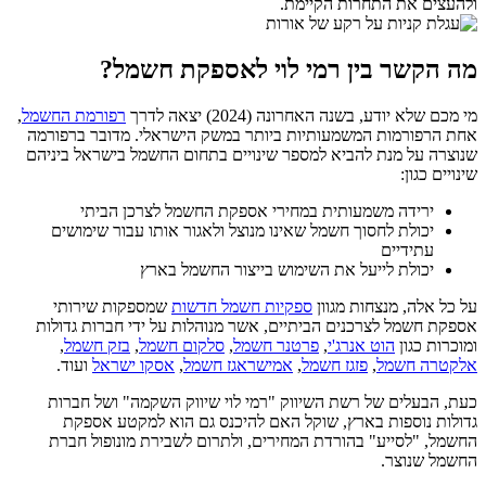
ולהעצים את התחרות הקיימת.
מה הקשר בין רמי לוי לאספקת חשמל?
מי מכם שלא יודע, בשנה האחרונה (2024) יצאה לדרך
רפורמת החשמל
,
אחת הרפורמות המשמעותיות ביותר במשק הישראלי. מדובר ברפורמה
שנוצרה על מנת להביא למספר שינויים בתחום החשמל בישראל ביניהם
שינויים כגון:
ירידה משמעותית במחירי אספקת החשמל לצרכן הביתי
יכולת לחסוך חשמל שאינו מנוצל ולאגור אותו עבור שימושים
עתידיים
יכולת לייעל את השימוש בייצור החשמל בארץ
על כל אלה, מנצחות מגוון
ספקיות חשמל חדשות
שמספקות שירותי
אספקת חשמל לצרכנים הביתיים, אשר מנוהלות על ידי חברות גדולות
ומוכרות כגון
הוט אנרג'י
,
פרטנר חשמל
,
סלקום חשמל
,
בזק חשמל
,
אלקטרה חשמל
,
פזגז חשמל
,
אמישראגז חשמל
,
אסקו ישראל
ועוד.
כעת, הבעלים של רשת השיווק "רמי לוי שיווק השקמה" ושל חברות
גדולות נוספות בארץ, שוקל האם להיכנס גם הוא למקטע אספקת
החשמל, "לסייע" בהורדת המחירים, ולתרום לשבירת מונופול חברת
החשמל שנוצר.