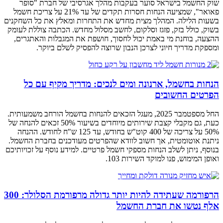
שוק החשמל בישראל סוער בעקבות מהלך אגרסיבי של חברת "סופר
פאואר", שמציעה הנחות חסרות תקדים של עד 21% על צריכת חשמל
בשעות הלילה. המהלך מצית מחדש את התחרות ומאלץ את כל השחקנים
בשוק, כולל בזק, פזגז וסלקום, לחשב מסלול מחדש. הכתבה צוללת לעומק
ההצעה, בוחנת מי באמת יכול לחסוך, חושפת את המגבלות והאתגרים,
ומספקת מדריך חיוני לצרכן הנבון שרוצה להפסיק לשלם ביוקר.
הנחות בחשמל, ארנונה ומים לנכים: מדריך מקיף עם כל
הפרטים החשובים
החל מספטמבר 2025, מעגל הזכאים להנחות בחשמל הורחב משמעותית.
כעת, גם מקבלי קצבת שירותים מיוחדים בשיעור 50% זכאים להנחה של
50% על צריכה של 400 קוט"ש בחודש, עד 125 ש"ח לחודש. ההנחה
ניתנת אוטומטית, אך חשוב לוודא שהפרטים מעודכנים בחברת החשמל.
בנוסף, ניתן לשלב הנחות מספקי חשמל פרטיים. למידע נוסף על זכויותיכם
ואופן המימוש, פנו למוקד השירות 103.
הרפורמה שעתידה להיות יותר גדולה מרפורמת הסלולר: 300
אלף נטשו את חברת החשמל