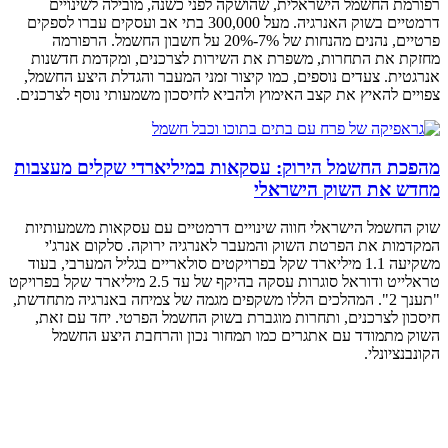
רפורמת החשמל הישראלית, שהושקה לפני כשנה, מובילה לשינויים
דרמטיים בשוק האנרגיה. מעל 300,000 בתי אב ועסקים עברו לספקים
פרטיים, נהנים מהנחות של 7%-20% על חשבון החשמל. הרפורמה
מחזקת את התחרות, משפרת את השירות לצרכנים, ומקדמת חדשנות
אנרגטית. צעדים נוספים, כמו קיצור זמני המעבר והגדלת היצע החשמל,
צפויים להאיץ את קצב האימוץ ולהביא לחיסכון משמעותי נוסף לצרכנים.
מהפכת החשמל הירוק: עסקאות במיליארדי שקלים מעצבות
מחדש את השוק הישראלי
שוק החשמל הישראלי חווה שינויים דרמטיים עם עסקאות משמעותיות
המקדמות את הפרטת השוק והמעבר לאנרגיה ירוקה. סלקום אנרג'י
משקיעה 1.1 מיליארד שקל בפרויקטים סולאריים בגליל המערבי, בעוד
טראלייט ודוראל סוגרות עסקה בהיקף של עד 2.5 מיליארד שקל בפרויקט
"תענך 2". המהלכים הללו משקפים מגמה של צמיחה באנרגיה מתחדשת,
חיסכון לצרכנים, ותחרות מוגברת בשוק החשמל הפרטי. יחד עם זאת,
השוק מתמודד עם אתגרים כמו תמחור נכון והרחבת היצע החשמל
הקונבנציונלי.