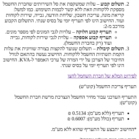
תשלום קבוע
– עלות שמשקפת את סל השירותים שחברת החשמל
מספקת ללקוחות וזאת ללא קשר לכמות השימוש. כמו למשל:
קריאת מונה, עריכת חשבון, שליחת הודעה, גבייה, שירות לקוחות
ועוד. החישוב הינו לפי תעריף יומי על בסיס שנתי. התשלום הקבוע
מורכב מ-2:
תעריף קבוע חלוקה
– עלויות לגבי המונים לפי מספר מונים.
תעריף קבוע אספקה
– עלוית לגבי שירות לקוחות, גבייה
ועוד (רק בחברת החשמל).
תשלום קיבולת
– תשלום שנועד להקצות בצורה שוויונית את עלות
הקמת תשתיות החשמל ללקוחות. החישוב נעשה בהתאם לגודל
החיבור של הצרכן על ידי המרה של ערכי האמפר ל-KVA. החישוב
הינו לפי תעריף יומי על בסיס שנתי.
לפירוט המלא של חברת השחמל לחצו
תעריף צריכת החשמל (קוט"ש)
התעריף העדכני עבור מחיר החשמל הנצרכת מרשת חברת החשמל
(קוט"ש):
תעריף (ללא מע"מ): 0.5134 ₪
תעריף (כולל מע"מ): 0.6007 ₪
*החישוב יתבצע על התעריף שהוא ללא מע"מ.