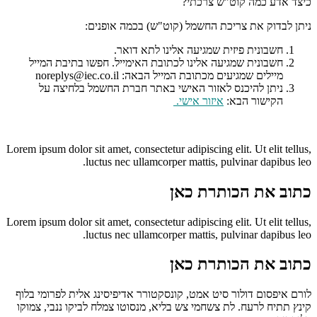
כיצד אדע כמה קוט"ש צרכתי?
ניתן לבדוק את צריכת החשמל (קוט"ש) בכמה אופנים:
חשבונית פיזית שמגיעה אלינו לתא דואר.
חשבונית שמגיעה אלינו לכתובת האימייל. חפשו בתיבת המייל
מיילים שמגיעים מכתובת המייל הבאה: noreplys@iec.co.il
ניתן להיכנס לאזור האישי באתר חברת החשמל בלחיצה על
הקישור הבא:
איזור אישי
.
Lorem ipsum dolor sit amet, consectetur adipiscing elit. Ut elit tellus,
luctus nec ullamcorper mattis, pulvinar dapibus leo.
כתוב את הכותרת כאן
Lorem ipsum dolor sit amet, consectetur adipiscing elit. Ut elit tellus,
luctus nec ullamcorper mattis, pulvinar dapibus leo.
כתוב את הכותרת כאן
לורם איפסום דולור סיט אמט, קונסקטורר אדיפיסינג אלית לפרומי בלוף
קינץ תתיח לרעח. לת צשחמי צש בליא, מנסוטו צמלח לביקו ננבי, צמוקו