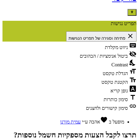
תפריט נגישות
close
פתיחה וסגירה של תפריט הנגישות
keyboard
ניווט מקלדת
visibility_off
ביטול אנימציות / הבהובים
nights_stay
Contrast
format_size
הגדלת טקסט
text_fields
הקטנת טקסט
font_download
גופן קריא
title
סימון כותרות
link
סימון קישורים ולחצנים
favorite
מופעל ב
אהבה
ע״י
עמית מורנו
תרצו לקבל הצעות מספקיות חשמל נוספות?