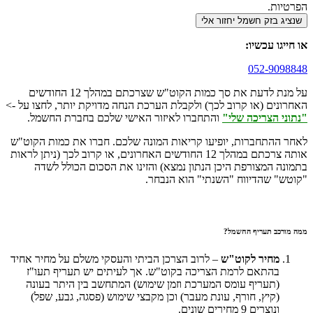
הפרטיות.
שנציג בזק חשמל יחזור אלי
או חייגו עכשיו:
052-9098848
על מנת לדעת את סך כמות הקוט"ש שצרכתם במהלך 12 החודשים
האחרונים (או קרוב לכך) ולקבלת הערכת הנחה מדויקת יותר, לחצו על ->
"נתוני הצריכה שלי"
והתחברו לאיזור האישי שלכם בחברת החשמל.
לאחר ההתחברות, יופיעו קריאות המונה שלכם. חברו את כמות הקוט"ש
אותה צרכתם במהלך 12 החודשים האחרונים, או קרוב לכך (ניתן לראות
בתמונה המצורפת היכן הנתון נמצא) והזינו את הסכום הכולל לשדה
"קוטש" שהדיווח "השנתי" הוא הנבחר.
ממה מורכב תעריף החשמל?
מחיר לקוט"ש
– לרוב הצרכן הביתי והעסקי משלם על מחיר אחיד
בהתאם לרמת הצריכה בקוט"ש. אך לעיתים יש תעריף תעו"ז
(תעריף עומס המערכת וזמן שימוש) המתחשב בין היתר בעונה
(קיץ, חורף, עונת מעבר) וכן מקבצי שימוש (פסגה, גבע, שפל)
ונוצרים 9 מחירים שונים.