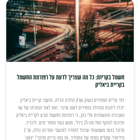
חשמל בקריות: כל מה שצריך לדעת על רפורמת החשמל
בקריית ביאליק
לצד עליית המחירים בשוק שרק הולכת וגדלה, תושבי קריית ביאליק
יוכלו ליהנות מהוזלה במחירים לשם שינוי. זאת לאור הצהרתו של שר
האנרגיה והתשתיות אלי כהן, כי רפורמת החשמל תגיע לקריית ביאליק
ותיכנס לתוקף החל מה-25 ביולי, ממש בעוד מספר ימים. לדבריו,
מדובר בצעד משמעותי שיכול להחזיר לתושבי המדינה כולה, עד 2
מיליארד שקלים בסופו של התהליך. אז במה בדיוק מדובר? יצאנו