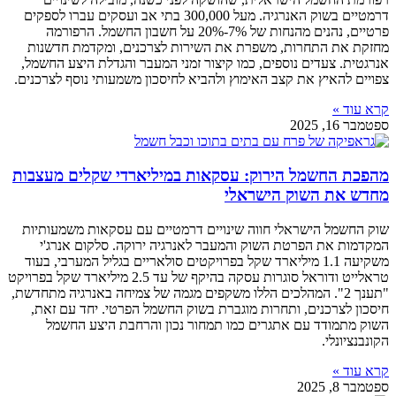
דרמטיים בשוק האנרגיה. מעל 300,000 בתי אב ועסקים עברו לספקים
פרטיים, נהנים מהנחות של 7%-20% על חשבון החשמל. הרפורמה
מחזקת את התחרות, משפרת את השירות לצרכנים, ומקדמת חדשנות
אנרגטית. צעדים נוספים, כמו קיצור זמני המעבר והגדלת היצע החשמל,
צפויים להאיץ את קצב האימוץ ולהביא לחיסכון משמעותי נוסף לצרכנים.
קרא עוד »
ספטמבר 16, 2025
מהפכת החשמל הירוק: עסקאות במיליארדי שקלים מעצבות
מחדש את השוק הישראלי
שוק החשמל הישראלי חווה שינויים דרמטיים עם עסקאות משמעותיות
המקדמות את הפרטת השוק והמעבר לאנרגיה ירוקה. סלקום אנרג'י
משקיעה 1.1 מיליארד שקל בפרויקטים סולאריים בגליל המערבי, בעוד
טראלייט ודוראל סוגרות עסקה בהיקף של עד 2.5 מיליארד שקל בפרויקט
"תענך 2". המהלכים הללו משקפים מגמה של צמיחה באנרגיה מתחדשת,
חיסכון לצרכנים, ותחרות מוגברת בשוק החשמל הפרטי. יחד עם זאת,
השוק מתמודד עם אתגרים כמו תמחור נכון והרחבת היצע החשמל
הקונבנציונלי.
קרא עוד »
ספטמבר 8, 2025