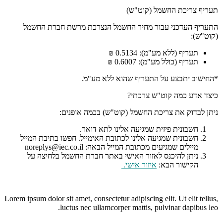
תעריף צריכת החשמל (קוט"ש)
התעריף העדכני עבור מחיר החשמל הנצרכת מרשת חברת החשמל
(קוט"ש):
תעריף (ללא מע"מ): 0.5134 ₪
תעריף (כולל מע"מ): 0.6007 ₪
*החישוב יתבצע על התעריף שהוא ללא מע"מ.
כיצד אדע כמה קוט"ש צרכתי?
ניתן לבדוק את צריכת החשמל (קוט"ש) בכמה אופנים:
חשבונית פיזית שמגיעה אלינו לתא דואר.
חשבונית שמגיעה אלינו לכתובת האימייל. חפשו בתיבת המייל
מיילים שמגיעים מכתובת המייל הבאה: noreplys@iec.co.il
ניתן להיכנס לאזור האישי באתר חברת החשמל בלחיצה על
הקישור הבא:
איזור אישי
.
Lorem ipsum dolor sit amet, consectetur adipiscing elit. Ut elit tellus,
luctus nec ullamcorper mattis, pulvinar dapibus leo.