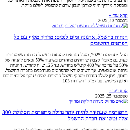
ההצעה, בוחנת מי באמת יכול לחסוך, חושפת את המגבלות והאתגרים,
ומספקת מדריך חיוני לצרכן הנבון שרוצה להפסיק לשלם ביוקר.
קרא עוד »
נובמבר 13, 2025
הנחות בחשמל, ארנונה ומים לנכים: מדריך מקיף עם כל
הפרטים החשובים
החל מספטמבר 2025, מעגל הזכאים להנחות בחשמל הורחב משמעותית.
כעת, גם מקבלי קצבת שירותים מיוחדים בשיעור 50% זכאים להנחה של
50% על צריכה של 400 קוט"ש בחודש, עד 125 ש"ח לחודש. ההנחה
ניתנת אוטומטית, אך חשוב לוודא שהפרטים מעודכנים בחברת החשמל.
בנוסף, ניתן לשלב הנחות מספקי חשמל פרטיים. למידע נוסף על זכויותיכם
ואופן המימוש, פנו למוקד השירות 103.
קרא עוד »
ספטמבר 25, 2025
הרפורמה שעתידה להיות יותר גדולה מרפורמת הסלולר: 300
אלף נטשו את חברת החשמל
רפורמת החשמל הישראלית, שהושקה לפני כשנה, מובילה לשינויים