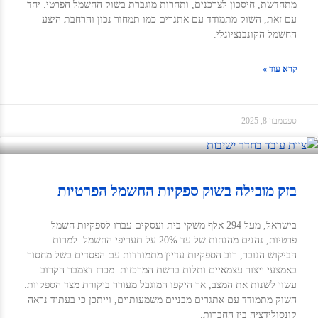
מתחדשת, חיסכון לצרכנים, ותחרות מוגברת בשוק החשמל הפרטי. יחד
עם זאת, השוק מתמודד עם אתגרים כמו תמחור נכון והרחבת היצע
החשמל הקונבנציונלי.
קרא עוד »
ספטמבר 8, 2025
בזק מובילה בשוק ספקיות החשמל הפרטיות
בישראל, מעל 294 אלף משקי בית ועסקים עברו לספקיות חשמל
פרטיות, נהנים מהנחות של עד 20% על תעריפי החשמל. למרות
הביקוש הגובר, רוב הספקיות עדיין מתמודדות עם הפסדים בשל מחסור
באמצעי ייצור עצמאיים ותלות ברשת המרכזית. מכרז דצמבר הקרוב
עשוי לשנות את המצב, אך היקפו המוגבל מעורר ביקורת מצד הספקיות.
השוק מתמודד עם אתגרים מבניים משמעותיים, וייתכן כי בעתיד נראה
קונסולידציה בין החברות.