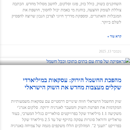
השחקנים בשוק, כולל בזק, פזגז וסלקום, לחשב מסלול מחדש. הכתבה
צוללת לעומק ההצעה, בוחנת מי באמת יכול לחסוך, חושפת את
המגבלות והאתגרים, ומספקת מדריך חיוני לצרכן הנבון שרוצה להפסיק
לשלם ביוקר.
קרא עוד »
נובמבר 13, 2025
מהפכת החשמל הירוק: עסקאות במיליארדי
שקלים מעצבות מחדש את השוק הישראלי
שוק החשמל הישראלי חווה שינויים דרמטיים עם עסקאות משמעותיות
המקדמות את הפרטת השוק והמעבר לאנרגיה ירוקה. סלקום אנרג'י
משקיעה 1.1 מיליארד שקל בפרויקטים סולאריים בגליל המערבי, בעוד
טראלייט ודוראל סוגרות עסקה בהיקף של עד 2.5 מיליארד שקל
בפרויקט "תענך 2". המהלכים הללו משקפים מגמה של צמיחה באנרגיה