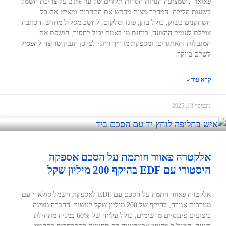
פאואר", שמציעה הנחות חסרות תקדים של עד 21% על צריכת חשמל
בשעות הלילה. המהלך מצית מחדש את התחרות ומאלץ את כל
השחקנים בשוק, כולל בזק, פזגז וסלקום, לחשב מסלול מחדש. הכתבה
צוללת לעומק ההצעה, בוחנת מי באמת יכול לחסוך, חושפת את
המגבלות והאתגרים, ומספקת מדריך חיוני לצרכן הנבון שרוצה להפסיק
לשלם ביוקר.
קרא עוד »
נובמבר 13, 2025
אלקטרה פאוור חותמת על הסכם אספקה
היסטורי עם EDF בהיקף 200 מיליון שקל
אלקטרה פאוור חתמה על הסכם עם EDF לאספקת חשמל סולארי עם
מערכות אגירה, בהיקף של 200 מיליון שקל לעשור. החברה מציגה
ביצועים פיננסיים מרשימים, כולל עלייה של 60% במניה מתחילת