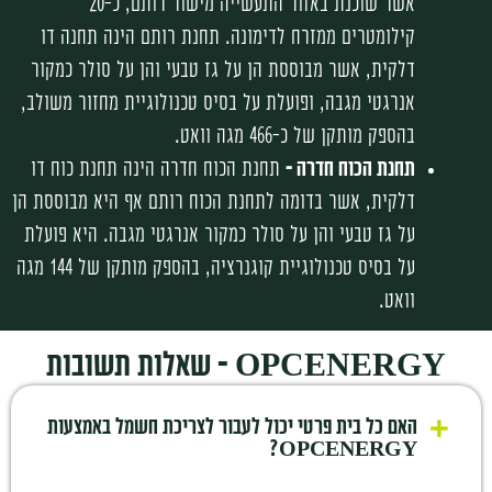
אשר שוכנת באזור התעשייה מישור רותם, כ-20
קילומטרים ממזרח לדימונה. תחנת רותם הינה תחנה דו
דלקית, אשר מבוססת הן על גז טבעי והן על סולר כמקור
אנרגטי מגבה, ופועלת על בסיס טכנולוגיית מחזור משולב,
בהספק מותקן של כ-466 מגה וואט.
תחנת הכוח חדרה –
תחנת הכוח חדרה הינה תחנת כוח דו
דלקית, אשר בדומה לתחנת הכוח רותם אף היא מבוססת הן
על גז טבעי והן על סולר כמקור אנרגטי מגבה. היא פועלת
על בסיס טכנולוגיית קוגנרציה, בהספק מותקן של 144 מגה
וואט.
OPCENERGY - שאלות תשובות​
האם כל בית פרטי יכול לעבור לצריכת חשמל באמצעות
OPCENERGY?