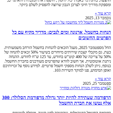
ההצעה, בוחנת מי באמת יכול לחסוך, חושפת את המגבלות והאתגרים,
ומספקת מדריך חיוני לצרכן הנבון שרוצה להפסיק לשלם ביוקר.
קרא עוד »
נובמבר 13, 2025
הנחות בחשמל, ארנונה ומים לנכים: מדריך מקיף עם כל
הפרטים החשובים
החל מספטמבר 2025, מעגל הזכאים להנחות בחשמל הורחב משמעותית.
כעת, גם מקבלי קצבת שירותים מיוחדים בשיעור 50% זכאים להנחה של
50% על צריכה של 400 קוט"ש בחודש, עד 125 ש"ח לחודש. ההנחה
ניתנת אוטומטית, אך חשוב לוודא שהפרטים מעודכנים בחברת החשמל.
בנוסף, ניתן לשלב הנחות מספקי חשמל פרטיים. למידע נוסף על זכויותיכם
ואופן המימוש, פנו למוקד השירות 103.
קרא עוד »
ספטמבר 25, 2025
הרפורמה שעתידה להיות יותר גדולה מרפורמת הסלולר: 300
אלף נטשו את חברת החשמל
רפורמת החשמל הישראלית, שהושקה לפני כשנה, מובילה לשינויים