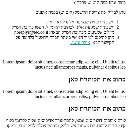
כיצד אדע כמה קוט"ש צרכתי?
ניתן לבדוק את צריכת החשמל (קוט"ש) בכמה אופנים:
חשבונית פיזית שמגיעה אלינו לתא דואר.
חשבונית שמגיעה אלינו לכתובת האימייל. חפשו בתיבת המייל
מיילים שמגיעים מכתובת המייל הבאה: noreplys@iec.co.il
ניתן להיכנס לאזור האישי באתר חברת החשמל בלחיצה על
הקישור הבא:
איזור אישי
.
Lorem ipsum dolor sit amet, consectetur adipiscing elit. Ut elit tellus,
luctus nec ullamcorper mattis, pulvinar dapibus leo.
כתוב את הכותרת כאן
Lorem ipsum dolor sit amet, consectetur adipiscing elit. Ut elit tellus,
luctus nec ullamcorper mattis, pulvinar dapibus leo.
כתוב את הכותרת כאן
לורם איפסום דולור סיט אמט, קונסקטורר אדיפיסינג אלית לפרומי בלוף
קינץ תתיח לרעח. לת צשחמי צש בליא, מנסוטו צמלח לביקו ננבי, צמוקו