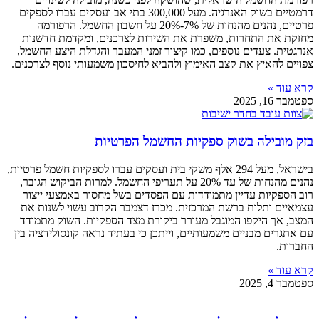
דרמטיים בשוק האנרגיה. מעל 300,000 בתי אב ועסקים עברו לספקים
פרטיים, נהנים מהנחות של 7%-20% על חשבון החשמל. הרפורמה
מחזקת את התחרות, משפרת את השירות לצרכנים, ומקדמת חדשנות
אנרגטית. צעדים נוספים, כמו קיצור זמני המעבר והגדלת היצע החשמל,
צפויים להאיץ את קצב האימוץ ולהביא לחיסכון משמעותי נוסף לצרכנים.
קרא עוד »
ספטמבר 16, 2025
בזק מובילה בשוק ספקיות החשמל הפרטיות
בישראל, מעל 294 אלף משקי בית ועסקים עברו לספקיות חשמל פרטיות,
נהנים מהנחות של עד 20% על תעריפי החשמל. למרות הביקוש הגובר,
רוב הספקיות עדיין מתמודדות עם הפסדים בשל מחסור באמצעי ייצור
עצמאיים ותלות ברשת המרכזית. מכרז דצמבר הקרוב עשוי לשנות את
המצב, אך היקפו המוגבל מעורר ביקורת מצד הספקיות. השוק מתמודד
עם אתגרים מבניים משמעותיים, וייתכן כי בעתיד נראה קונסולידציה בין
החברות.
קרא עוד »
ספטמבר 4, 2025