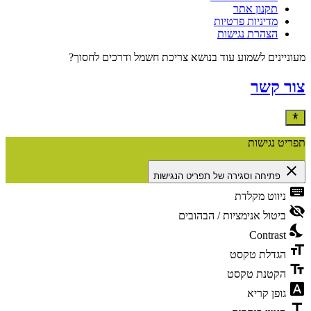
תקנון אתר
מדיניות פרטיות
הצהרת נגישות
מעוניינים לשמוע עוד בנושא צריכת חשמל ודרכים לחסוך?
צור קשר
תפריט נגישות
close
פתיחה וסגירה של תפריט הנגישות
keyboard
ניווט מקלדת
visibility_off
ביטול אנימציות / הבהובים
nights_stay
Contrast
format_size
הגדלת טקסט
text_fields
הקטנת טקסט
font_download
גופן קריא
title