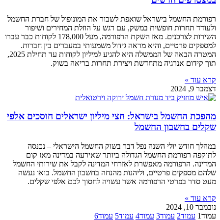
רפורמת החשמל בישראל שואפת לשבור את המונופול של חברת החשמל
ולעודד תחרות חופשית במשק, עם דגש על הוזלת המחירים ושיפור
השירות לצרכנים. מאז השקת הרפורמה, מעל 178,000 לקוחות כבר עברו
למספקים פרטיים, והיא מראה גידול משמעותי במעברים בין חברות.
המטרה הבאה של הממשלה היא להגיע למיליון לקוחות עד תחילת 2025,
תוך קידום אנרגיה מתחדשת ויצירת תחרות בריאה בשוק.
קרא עוד »
דצמבר 9, 2024
מהפכת החשמל בישראל: חצי מיליון ישראלים חוסכים אלפי
שקלים בחשבון החשמל
במהלך חודש יולי השנה נפל דבר בשוק החשמל הישראלי – נכנסה
לתוקפה רפורמת החשמל הגדולה ביותר שאירעה במדינה מאז קום
המדינה. הרפורמה מאפשרת לאזרחי המדינה לקבל את שירותי החשמל
שלהם מספקים פרטיים, וליהנות מהנחה בחשבון החשמל. בואו נעשה
מעט סדר בפרטי הרפורמה אשר עשויה לחסוך לכם אלפי שקלים.
קרא עוד »
נובמבר 10, 2024
עמוד
1
עמוד
2
עמוד
3
עמוד
4
עמוד
5
עמוד
6