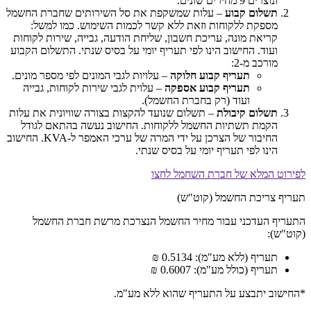
ונוצרים 9 מחירים שונים.
תשלום קבוע
– עלות שמשקפת את סל השירותים שחברת החשמל
מספקת ללקוחות וזאת ללא קשר לכמות השימוש. כמו למשל:
קריאת מונה, עריכת חשבון, שליחת הודעה, גבייה, שירות לקוחות
ועוד. החישוב הינו לפי תעריף יומי על בסיס שנתי. התשלום הקבוע
מורכב מ-2:
תעריף קבוע חלוקה
– עלויות לגבי המונים לפי מספר מונים.
תעריף קבוע אספקה
– עלוית לגבי שירות לקוחות, גבייה
ועוד (רק בחברת החשמל).
תשלום קיבולת
– תשלום שנועד להקצות בצורה שוויונית את עלות
הקמת תשתיות החשמל ללקוחות. החישוב נעשה בהתאם לגודל
החיבור של הצרכן על ידי המרה של ערכי האמפר ל-KVA. החישוב
הינו לפי תעריף יומי על בסיס שנתי.
לפירוט המלא של חברת השחמל לחצו
תעריף צריכת החשמל (קוט"ש)
התעריף העדכני עבור מחיר החשמל הנצרכת מרשת חברת החשמל
(קוט"ש):
תעריף (ללא מע"מ): 0.5134 ₪
תעריף (כולל מע"מ): 0.6007 ₪
*החישוב יתבצע על התעריף שהוא ללא מע"מ.