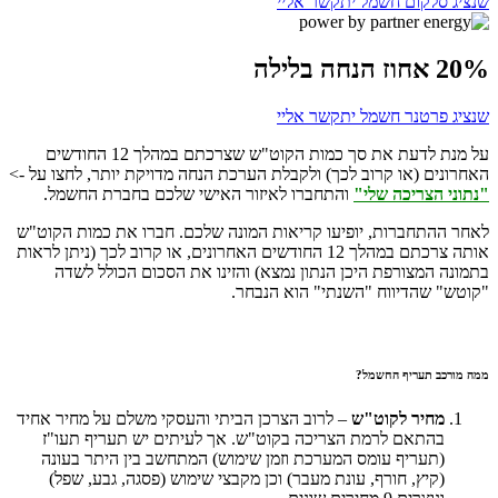
שנציג סלקום חשמל יתקשר אליי
20% אחוז הנחה בלילה
שנציג פרטנר חשמל יתקשר אליי
על מנת לדעת את סך כמות הקוט"ש שצרכתם במהלך 12 החודשים
האחרונים (או קרוב לכך) ולקבלת הערכת הנחה מדויקת יותר, לחצו על ->
"נתוני הצריכה שלי"
והתחברו לאיזור האישי שלכם בחברת החשמל.
לאחר ההתחברות, יופיעו קריאות המונה שלכם. חברו את כמות הקוט"ש
אותה צרכתם במהלך 12 החודשים האחרונים, או קרוב לכך (ניתן לראות
בתמונה המצורפת היכן הנתון נמצא) והזינו את הסכום הכולל לשדה
"קוטש" שהדיווח "השנתי" הוא הנבחר.
ממה מורכב תעריף החשמל?
מחיר לקוט"ש
– לרוב הצרכן הביתי והעסקי משלם על מחיר אחיד
בהתאם לרמת הצריכה בקוט"ש. אך לעיתים יש תעריף תעו"ז
(תעריף עומס המערכת וזמן שימוש) המתחשב בין היתר בעונה
(קיץ, חורף, עונת מעבר) וכן מקבצי שימוש (פסגה, גבע, שפל)