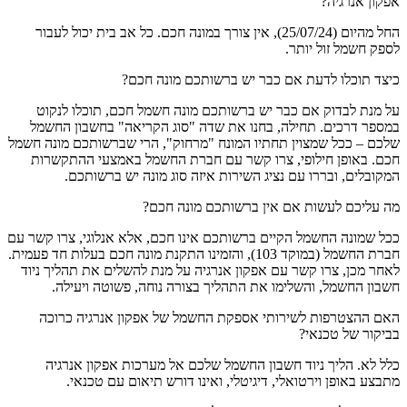
אפקון אנרגיה?
החל מהיום (25/07/24), אין צורך במונה חכם. כל אב בית יכול לעבור
לספק חשמל זול יותר.
כיצד תוכלו לדעת אם כבר יש ברשותכם מונה חכם?
על מנת לבדוק אם כבר יש ברשותכם מונה חשמל חכם, תוכלו לנקוט
במספר דרכים. תחילה, בחנו את שדה "סוג הקריאה" בחשבון החשמל
שלכם – ככל שמצוין תחתיו המונח "מרחוק", הרי שברשותכם מונה חשמל
חכם. באופן חילופי, צרו קשר עם חברת החשמל באמצעי ההתקשרות
המקובלים, ובררו עם נציג השירות איזה סוג מונה יש ברשותכם.
מה עליכם לעשות אם אין ברשותכם מונה חכם?
ככל שמונה החשמל הקיים ברשותכם אינו חכם, אלא אנלוגי, צרו קשר עם
חברת החשמל (במוקד 103), והזמינו התקנת מונה חכם בעלות חד פעמית.
לאחר מכן, צרו קשר עם אפקון אנרגיה על מנת להשלים את תהליך ניוד
חשבון החשמל, והשלימו את התהליך בצורה נוחה, פשוטה ויעילה.
האם ההצטרפות לשירותי אספקת החשמל של אפקון אנרגיה כרוכה
בביקור של טכנאי?
כלל לא. הליך ניוד חשבון החשמל שלכם אל מערכות אפקון אנרגיה
מתבצע באופן וירטואלי, דיגיטלי, ואינו דורש תיאום עם טכנאי.