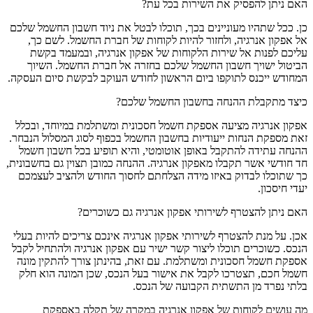
האם ניתן להפסיק את השירות בכל עת?
כן. ככל שתהיו מעוניינים בכך, תוכלו לבטל את ניוד חשבון החשמל שלכם
אל אפקון אנרגיה, ולחזור להיות לקוחות של חברת החשמל. לשם כך,
עליכם לפנות אל שירות הלקוחות של אפקון אנרגיה, ובמעמד בקשת
הביטול ישויך חשבון החשמל שלכם בחזרה אל חברת החשמל. השיוך
המחודש ייכנס לתוקפו ביום הראשון לחודש העוקב לבקשת סיום העסקה.
כיצד מתקבלת ההנחה בחשבון החשמל שלכם?
אפקון אנרגיה מציעה אספקת חשמל חסכונית ומשתלמת במיוחד, ובכלל
זאת מספקת הנחות ייעודיות בחשבון החשמל בכפוף לסוג המסלול הנבחר.
ההנחה עתידה להתקבל באופן אוטומטי, והיא תופיע בכל חשבון חשמל
חד חודשי אשר תקבלו מאפקון אנרגיה. ההנחה כמובן תצוין גם בחשבונית,
כך שתוכלו לבדוק באיזו מידה הצלחתם לחסוך החודש ולהציב לעצמכם
יעדי חיסכון.
האם ניתן להצטרף לשירותי אפקון אנרגיה גם כשוכרים?
אכן. על מנת להצטרף לשירותי אפקון אנרגיה אינכם צריכים להיות בעלי
הנכס. כשוכרים תוכלו ליצור קשר ישיר עם אפקון אנרגיה ולהתחיל לקבל
אספקת חשמל חסכונית ומשתלמת. עם זאת, בהינתן צורך להתקין מונה
חשמל חכם, תצטרכו לקבל את אישור בעל הנכס, שכן המונה הוא חלק
בלתי נפרד מן התשתית הקבועה של הנכס.
מה עושים לקוחות של אפקון אנרגיה במקרה של תקלה באספקת