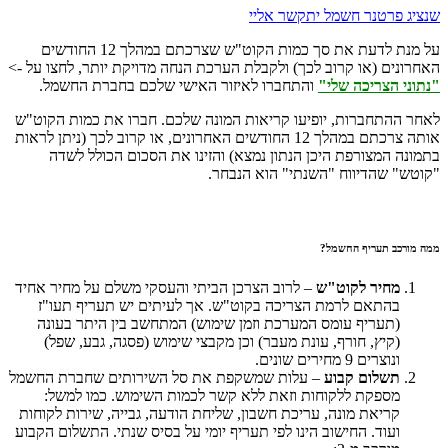
שנציג פרטנר חשמל יתקשר אליי
על מנת לדעת את סך כמות הקוט"ש שצרכתם במהלך 12 החודשים
האחרונים (או קרוב לכך) ולקבלת הערכת הנחה מדויקת יותר, לחצו על ->
"נתוני הצריכה שלי"
והתחברו לאיזור האישי שלכם בחברת החשמל.
לאחר ההתחברות, יופיעו קריאות המונה שלכם. חברו את כמות הקוט"ש
אותה צרכתם במהלך 12 החודשים האחרונים, או קרוב לכך (ניתן לראות
בתמונה המצורפת היכן הנתון נמצא) והזינו את הסכום הכולל לשדה
"קוטש" שהדיווח "השנתי" הוא הנבחר.
ממה מורכב תעריף החשמל?
מחיר לקוט"ש
– לרוב הצרכן הביתי והעסקי משלם על מחיר אחיד
בהתאם לרמת הצריכה בקוט"ש. אך לעיתים יש תעריף תעו"ז
(תעריף עומס המערכת וזמן שימוש) המתחשב בין היתר בעונה
(קיץ, חורף, עונת מעבר) וכן מקבצי שימוש (פסגה, גבע, שפל)
ונוצרים 9 מחירים שונים.
תשלום קבוע
– עלות שמשקפת את סל השירותים שחברת החשמל
מספקת ללקוחות וזאת ללא קשר לכמות השימוש. כמו למשל:
קריאת מונה, עריכת חשבון, שליחת הודעה, גבייה, שירות לקוחות
ועוד. החישוב הינו לפי תעריף יומי על בסיס שנתי. התשלום הקבוע