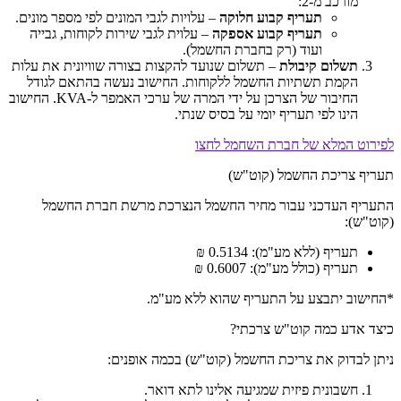
מורכב מ-2:
תעריף קבוע חלוקה
– עלויות לגבי המונים לפי מספר מונים.
תעריף קבוע אספקה
– עלוית לגבי שירות לקוחות, גבייה
ועוד (רק בחברת החשמל).
תשלום קיבולת
– תשלום שנועד להקצות בצורה שוויונית את עלות
הקמת תשתיות החשמל ללקוחות. החישוב נעשה בהתאם לגודל
החיבור של הצרכן על ידי המרה של ערכי האמפר ל-KVA. החישוב
הינו לפי תעריף יומי על בסיס שנתי.
לפירוט המלא של חברת השחמל לחצו
תעריף צריכת החשמל (קוט"ש)
התעריף העדכני עבור מחיר החשמל הנצרכת מרשת חברת החשמל
(קוט"ש):
תעריף (ללא מע"מ): 0.5134 ₪
תעריף (כולל מע"מ): 0.6007 ₪
*החישוב יתבצע על התעריף שהוא ללא מע"מ.
כיצד אדע כמה קוט"ש צרכתי?
ניתן לבדוק את צריכת החשמל (קוט"ש) בכמה אופנים:
חשבונית פיזית שמגיעה אלינו לתא דואר.