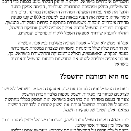
חשמליים איכותיים בישראל. לקראת הזינוק הבלתי נמנע בכמות כלי הרכב
החשמליים, כחלק ממהפכת התחבורה העולמית, הקימה אפקון בצעד
חלוצי את שתי עמדות הטעינה המהירה הראשונות במדינה. כיום ניתן
לומר שהיא מובילה את הענף בגאווה עם למעלה מ-800 שקעי טעינה
מהירה ציבוריים ונוכחות משמעותית בהתקנות ביתיות ועסקיות. בהמשך,
בעקבות רפורמת החשמל נכנסה אפקון אנרגיה לשוק אספקת החשמל,
והחלה להעניק שירותי אספקת חשמל ללקוחות פרטיים ועסקיים.
אבל זה ממש לא הכול – אפקון אנרגיה משלבת במלאכת העשייה
הקדחתנית שלה שלל מיומנויות ומומחיות שצברה במסגרת מעורבותה
בענפי הבקרה, האוטומציה, האלקטרומכניקה והתקשורת בישראל. כך,
אפקון אנרגיה מצליחה להניע את החדשנות בתחום החשמל והאנרגיה
בישראל.
מה היא רפורמת החשמל?
רפורמת החשמל נועדה לפתוח את שוק אספקת החשמל בישראל ולאפשר
לצרכנים לבחור בין ספקיות חשמל נוספות מלבד חברת החשמל.
צעד זה בעצם משחרר את בתי האב בישראל ואת המשק בכללו מהתלות
במונופול של חברת החשמל ופותח את השוק לתחרות ולבחירה חופשית
ממאגר אלטרנטיבי של ספקיות חשמל.
יותר מ-40 ספקיות חשמל נכנסו לשוק, והציבור בישראל מוזמן ליהנות דרכן
מחשמל זמין במחיר אטרקטיבי.
רוצים לשלם פחות על החשמל שאתם צורכים? מעכשיו אתם יכולים!