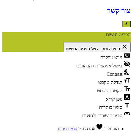
צור קשר
תפריט נגישות
close
פתיחה וסגירה של תפריט הנגישות
keyboard
ניווט מקלדת
visibility_off
ביטול אנימציות / הבהובים
nights_stay
Contrast
format_size
הגדלת טקסט
text_fields
הקטנת טקסט
font_download
גופן קריא
title
סימון כותרות
link
סימון קישורים ולחצנים
favorite
מופעל ב
אהבה
ע״י
עמית מורנו