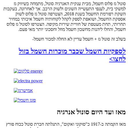
סונול גז פלוס חשמל, מבית ענקית האנרגיה סונול, מתמחה בשיווק גז
למשקי בית, לענפי התעשייה השונים ולשוק הרכב. אך לאחרונה, בעקבות
השקת רפורמת החשמל בשנת 2018, הצטרפה סונול גז פלוס לשוק
אספקת החשמל, ושואפת לספק לקהל לקוחותיה חשמל איכותי במחיר
תחרותי, תחת מעטפת של חוויית שירות מקיפה. הצטרפו לסונול גז פלוס
חשמל, והחלו ליהנות מחשבון חשמל מוזל וחסכוני יותר מאי פעם.
בשלב זה סונול גז + חשמל עדיין לא החלה למכור חשמל-
לספקיות חשמל שכבר מוכרות חשמל בזול
לחצו>
מאז ועד היום סונול אנרגיה
מאז הקמתה ב-1917 כ"סוקוני ואקום", התגלתה חברת סונול ככוח פורץ