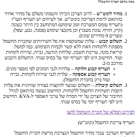
ממה מורכב תעריף החשמל?
מחיר לקוט"ש
– לרוב הצרכן הביתי והעסקי משלם על מחיר אחיד
בהתאם לרמת הצריכה בקוט"ש. אך לעיתים יש תעריף תעו"ז
(תעריף עומס המערכת וזמן שימוש) המתחשב בין היתר בעונה
(קיץ, חורף, עונת מעבר) וכן מקבצי שימוש (פסגה, גבע, שפל)
ונוצרים 9 מחירים שונים.
תשלום קבוע
– עלות שמשקפת את סל השירותים שחברת החשמל
מספקת ללקוחות וזאת ללא קשר לכמות השימוש. כמו למשל:
קריאת מונה, עריכת חשבון, שליחת הודעה, גבייה, שירות לקוחות
ועוד. החישוב הינו לפי תעריף יומי על בסיס שנתי. התשלום הקבוע
מורכב מ-2:
תעריף קבוע חלוקה
– עלויות לגבי המונים לפי מספר מונים.
תעריף קבוע אספקה
– עלוית לגבי שירות לקוחות, גבייה
ועוד (רק בחברת החשמל).
תשלום קיבולת
– תשלום שנועד להקצות בצורה שוויונית את עלות
הקמת תשתיות החשמל ללקוחות. החישוב נעשה בהתאם לגודל
החיבור של הצרכן על ידי המרה של ערכי האמפר ל-KVA. החישוב
הינו לפי תעריף יומי על בסיס שנתי.
לפירוט המלא של חברת השחמל לחצו
תעריף צריכת החשמל (קוט"ש)
התעריף העדכני עבור מחיר החשמל הנצרכת מרשת חברת החשמל