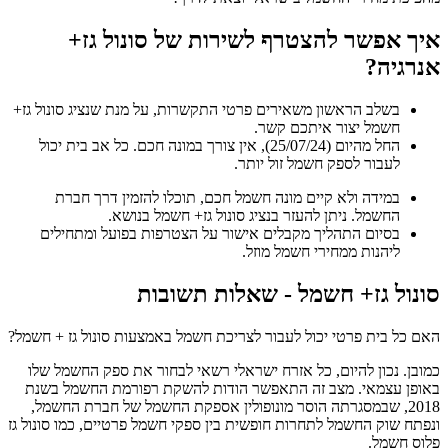
איך אפשר להצטרף לשירות של סונול גז+
אנרגיה?
בשלב הראשון משאירים פרטי התקשרות, על מנת שנציג סונול גז+
חשמל יצור איתכם קשר.
החל מהיום (25/07/24), אין צורך במונה חכם. כל אב בית יכול
לעבור לספק חשמל זול יותר.
במידה ולא קיים מונה חשמל חכם, תוכלו להזמין דרך חברת
החשמל. ניתן להעזר בנציג סונול גז+ חשמל בנושא.
בסיום התהליך מקבלים אישור על הצטרפות בפועל ומתחילים
ליהנות ממחירי חשמל מוזל.
סונול גז+ חשמל - שאלות תשובות​
האם כל בית פרטי יכול לעבור לצריכת חשמל באמצעות סונול גז + חשמל?
כמובן. נכון להיום, כל אזרח ישראלי רשאי לבחור את ספק החשמל שלו
באופן עצמאי. מצב זה התאפשר הודות להשקת רפורמת החשמל בשנת
2018, שבמסגרתה הוסר מונופולין אספקת החשמל של חברת החשמל,
ונפתח שוק החשמל לתחרות חופשית בין ספקי חשמל פרטיים, כמו סונול גז
פלוס חשמל.