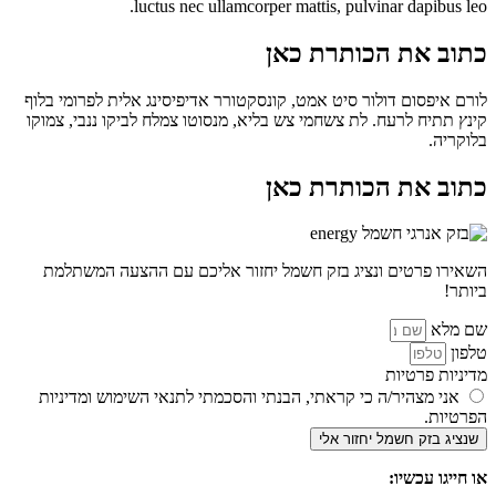
luctus nec ullamcorper mattis, pulvinar dapibus leo.
כתוב את הכותרת כאן
לורם איפסום דולור סיט אמט, קונסקטורר אדיפיסינג אלית לפרומי בלוף
קינץ תתיח לרעח. לת צשחמי צש בליא, מנסוטו צמלח לביקו ננבי, צמוקו
בלוקריה.
כתוב את הכותרת כאן
השאירו פרטים ונציג בזק חשמל יחזור אליכם עם ההצעה המשתלמת
ביותר!
שם מלא
טלפון
מדיניות פרטיות
אני מצהיר/ה כי קראתי, הבנתי והסכמתי לתנאי השימוש ומדיניות
הפרטיות.
שנציג בזק חשמל יחזור אלי
או חייגו עכשיו: