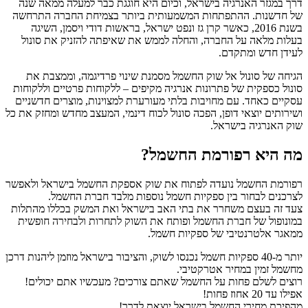
דרך במגזר האנרגיה בישראל, וכיום היא חוגגת כבר למעלה ממאה שנה
של חדשנות. ההתפתחות המשמעותית ביותר בצמיחת החברה התרחשה
בשנת 2016, כאשר קרן גז ונפט ישראל, בראשות דודי ויסמן, השיגה
בעלות מלאה על החברה, והחלה לממש את שאיפתה להזניק את סונול
לעידן חדש ומתקדם.
הגיחה של סונול אל שוק החשמל מסמנת שינוי פרדיגמה, וממצבת את
סונול כספקית של פתרונות אנרגיה מקיפים – ללקוחות פרטיים וללקוחות
עסקיים כאחד. עם מחויבות בלתי מעורערת למצוינות, מוצרים חדשניים
ושירותים יוצאי דופן, הפכה סונול לכוח דינמי, המעצב מחדש ומחזק את כל
שוק האנרגיה בישראל.
מה היא רפורמת החשמל?
רפורמת החשמל נועדה לפתוח את שוק אספקת החשמל בישראל ולאפשר
לצרכנים לבחור בין ספקיות חשמל נוספות מלבד חברת החשמל.
צעד זה בעצם משחרר את בתי האב בישראל ואת המשק בכללו מהתלות
במונופול של חברת החשמל ופותח את השוק לתחרות ולבחירה חופשית
ממאגר אלטרנטיבי של ספקיות חשמל.
יותר מ-40 ספקיות חשמל נכנסו לשוק, והציבור בישראל מוזמן ליהנות דרכן
מחשמל זמין במחיר אטרקטיבי.
רוצים לשלם פחות על החשמל שאתם צורכים? מעכשיו אתם יכולים!
אפילו עד 20 אחוז פחות!
מהפיכת מחירי החשמל בישראל יוצאת לדרך!