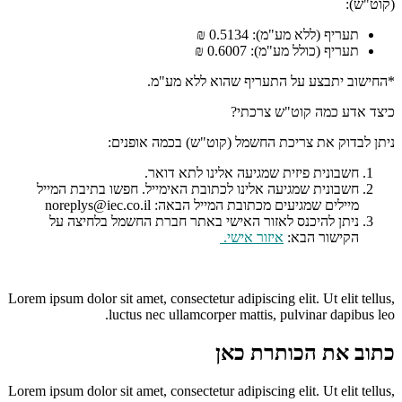
(קוט"ש):
תעריף (ללא מע"מ): 0.5134 ₪
תעריף (כולל מע"מ): 0.6007 ₪
*החישוב יתבצע על התעריף שהוא ללא מע"מ.
כיצד אדע כמה קוט"ש צרכתי?
ניתן לבדוק את צריכת החשמל (קוט"ש) בכמה אופנים:
חשבונית פיזית שמגיעה אלינו לתא דואר.
חשבונית שמגיעה אלינו לכתובת האימייל. חפשו בתיבת המייל
מיילים שמגיעים מכתובת המייל הבאה: noreplys@iec.co.il
ניתן להיכנס לאזור האישי באתר חברת החשמל בלחיצה על
הקישור הבא:
איזור אישי
.
Lorem ipsum dolor sit amet, consectetur adipiscing elit. Ut elit tellus,
luctus nec ullamcorper mattis, pulvinar dapibus leo.
כתוב את הכותרת כאן
Lorem ipsum dolor sit amet, consectetur adipiscing elit. Ut elit tellus,