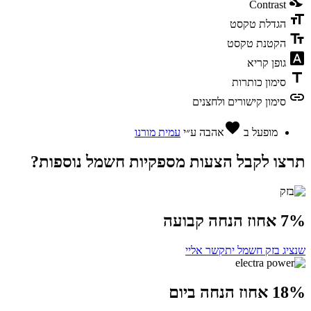
nights_stay
Contrast
format_size
הגדלת טקסט
text_fields
הקטנת טקסט
font_download
גופן קריא
title
סימון כותרות
link
סימון קישורים ולחצנים
favorite
מופעל ב
אהבה
ע״י
עמית מורנו
תרצו לקבל הצעות מספקיות חשמל נוספות?
7% אחוז הנחה קבועה
שנציג בזק חשמל יתקשר אליי
18% אחוז הנחה ביום