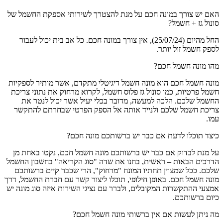
האם יש צורך במונה חכם על מנת להצטרך לשירותי אספקת החשמל של
סונול גז + חשמל?
החל מהיום (25/07/24), אין צורך במונה חכם. כל אב בית יכול לעבור
לספק חשמל זול יותר.
מהו מונה חשמל חכם?
מונה חשמל חכם הוא מונה חשמל דיגיטלי מתקדם, אשר מותיר לספקיות
חשמל פרטיות, כמו סונול גז פלוס חשמל, לקרוא מרחוק את נתוני צריכת
החשמל שלכם. הלכה למעשה, מדובר בכלי יעיל אשר יכול לנטר את
צריכת חשמל שלכם ולנייד אותה אל הספק הפרטי שבחרתם להתקשר
עמו.
כיצד תוכלו לדעת אם כבר יש ברשותכם מונה חכם?
על מנת לבדוק אם כבר יש ברשותכם מונה חשמל חכם, נקטו באחת מן
הדרכים הבאות – ראשית, בחנו את שדה "סוג הקריאה" בחשבון החשמל
שלכם. ככל שמצוין תחתיו המונח "מרחוק", הרי שכבר קיים ברשותכם
מונה חשמל חכם. באופן חילופי, תוכלו ליצור קשר עם חברת החשמל, דרך
אמצעי ההתקשרות המקובלים, ולברר עם נציגי השירות איזה סוג מונה יש
כיום ברשותכם.
מה ניתן לעשות אם אין ברשותי מונה חשמל חכם?