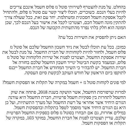
בהחלט. על מנת להצטרף לשירותי סונול גז פלוס חשמל אינכם צריכים
להיות בעלי הנכס. כשוכרים, תוכלו ליצור קשר עם סונול גז פלוס, ולהתחיל
לקבל אספקת חשמל חסכונית ומשתלמת. יחד עם זאת, ככל שעולה צורך
להתקין מונה חשמל חכם, תצטרכו לקבל את אישור בעל הנכס לכך, שכן
המונה הוא חלק בלתי נפרד מהתשתית הקבועה של הנכס.
האם ניתן להפסיק את השירות בכל עת?
כמובן. בכל עת תוכלו לבטל את ניוד חשבון החשמל שלכם אל סונול גז
פלוס חשמל, ולחזור להיות לקוחותיה של חברת החשמל. על מנת לבטל את
שירות אספקת החשמל, תצטרכו לפנות אל שירות הלקוחות של סונול גז
פלוס, ובמעמד בקשת הביטול ינוייד חשבון החשמל שלכם בחזרה אל
חברת החשמל. יש להבהיר כי השיוך המחודש אל חברת החשמל ייכנס
לתוקפו ביום הראשון של חודש העוקב לבקשת סיום העסקה.
למי פונים לקוחות סונול גז + חשמל במקרה של תקלות או הפסקות חשמל?
למרות שרפורמת החשמל, אשר הושקה בשנת 2018, פתחה את שוק
החשמל לתחרות בין ספקיות חשמל פרטיות, חברת החשמל היא עודנה
הגורם היחיד אשר אחראי על רשת החשמל ועל מערך התשתיות, ועל כן
היא גם הגורם היחיד אשר מוסמך לטפל בתקלות ובהפסקות חשמל.
במילים אחרות, גם אם תבחרו בסונול גז פלוס כספקית החשמל הפרטית
שלכם, עדיין תצטרכו לפנות אל חברת החשמל, במוקד 103, במקרה של
תקלות או הפסקות חשמל.