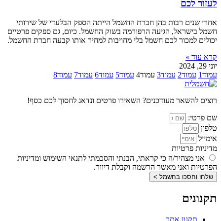
לעזור לכם
אחרי שנים רבות בהן חברת החשמל הייתה הספק הבלעדי של שירותי
חשמל בישראל, הגיעה הרפורמה בשוק החשמל. כיום, גם ספקים פרטיים
יכולים למכור לכם חשמל בלי מחויבות למחיר אותו קבעה חברת החשמל.
קרא עוד »
יוני 29, 2024
עמוד
1
עמוד
2
עמוד
3
עמוד
4
עמוד
5
עמוד
6
עמוד
7
עמוד
8
רוצים להשאר מעודכנים? השאירו פרטים ונדאג לחסוך לכם כסף!
שם פרטי:
טלפון
אימייל
מדיניות פרטיות
אני מצהיר/ה כי קראתי, הבנתי והסכמתי לתנאי השימוש ומדיניות
הפרטיות ואני מאשר הרשמה וקבלת דיוור.
שלחו וחסכו בחשמל >
תקנונים
תקנון אתר