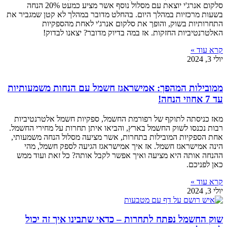
סלקום אנרג'י יוצאת עם מסלול נוסף אשר מציע כמעט 20% הנחה
בשעות מרכזיות במהלך היום. בהחלט מדובר במהלך לא קטן שמגביר את
התחרותיות בשוק, והופך את סלקום אנרג'י לאחת מהספקיות
האלטרנטיביות החזקות. אז במה בדיוק מדובר? יצאנו לבדוק!
קרא עוד »
יולי 3, 2024
ממובילות המהפך: אמישראגז חשמל עם הנחות משמעותיות
עד 7 אחוזי הנחה!
מאז כניסתה לתוקף של רפורמת החשמל, ספקיות חשמל אלטרנטיביות
רבות נכנסו לשוק החשמל בארץ, והביאו איתן תחרות על מחירי החשמל.
אחת הספקיות המובילות בתחרות, אשר מציעה מסלול הנחה משמעותי,
הינה אמישראגז חשמל. אז איך אמישראגז הגיעה לספק חשמל, מהי
ההנחה אותה היא מציעה ואיך אפשר לקבל אותה? כל זאת ועוד ממש
כאן לפניכם.
קרא עוד »
יולי 3, 2024
שוק החשמל נפתח לתחרות – כדאי שתבינו איך זה יכול