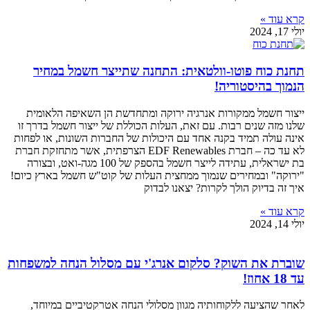
קרא עוד »
יולי 17, 2024
תחנת כוח פוטו-וולטאית: התחנה שתייצר חשמל במחיר
הנמוך בהיסטוריה!
ייצור חשמל ממקורות אנרגיה ירוקה ומתחדשת הן השאיפה הלאומית
שלנו מזה שנים רבות. עם זאת, העלות הכוללת של ייצור חשמל בדרך זו
אינה עולה תמיד בקנה אחד עם היכולות של החברות השונות, או לפחות
לא עד כה – חברת EDF Renewables הצרפתית, אשר מתחזקת חברת
בת ישראלית, עתידה לייצר חשמל בהספק של 100 מגה-ואט, ובצורה
"ירוקה" ובמחירים שנמוך ממחצית העלות של קוט"ש חשמל בארץ כיום!
איך זה בדיוק הולך לקרות? יצאנו לבדוק
קרא עוד »
יולי 14, 2024
שוברת את השוק? סלקום אנרג'י עם מסלול הנחה למשפחות
עד 18 אחוז!
לאחר שהציעה ללקוחותיה מגוון מסלולי הנחה אטרקטיביים במיוחד,