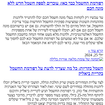
רפורמת החשמל כבר כאן: עוברים לספק חשמל חדש ללא
מונה חכם
עד עכשיו רק לקוחות בעלי מונה חשמל חכם יכלו להתנייד וליהנות
מההנחות השונות שמציעות ספקיות החשמל החדשות עבור צריכת
החשמל, אך החל מהיום כל זה הולך להשתנות. גם אם יש ברשותכם מונה
חשמל חכם וגם אם לא, תוכלו להצטרף לשירות של אחת מספקיות
החשמל האלטרנטיביות, ולהנות מלא מעט אחוזי הנחה בחשבון החשמל
שלכם. אז אם עוד לא שמעתם על רפורמת החשמל ובא לכם לחסוך עד
אלפי שקלים מדי שנה, כדאי לכם לקרוא את המאמר הבא!
קרא עוד »
יולי 25, 2024
חשמל בקריות: כל מה שצריך לדעת על רפורמת החשמל
בקריית ביאליק
לצד עליית המחירים בשוק שרק הולכת וגדלה, תושבי קריית ביאליק יוכלו
ליהנות מהוזלה במחירים לשם שינוי. זאת לאור הצהרתו של שר האנרגיה
והתשתיות אלי כהן, כי רפורמת החשמל תגיע לקריית ביאליק ותיכנס
לתוקף החל מה-25 ביולי, ממש בעוד מספר ימים. לדבריו, מדובר בצעד
משמעותי שיכול להחזיר לתושבי המדינה כולה, עד 2 מיליארד שקלים
בסופו של התהליך. אז במה בדיוק מדובר? יצאנו לבדוק!