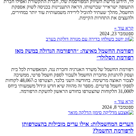
לוי, הידוע מרשת השיווק המפורסמת שלו, חברת התקשורת ואפילו חברת
התעופה ישראייר שברשותו, הראה התעניינות בכניסה לשוק אספקת
החשמל, מהלך שעתיד להוביל לירידה משמעותית עוד יותר במחירים,
ולהעצים את התחרות הקיימת.
קרא עוד »
ספטמבר 23, 2024
רפורמת החשמל מאיצה: ״הרפורמה הגדולה במשק מאז
רפורמת הסלולר״
רפורמת החשמל של משרד האנרגיה וחברת נגה, המאפשרת לכל בית
ועסק להתנתק מחברת החשמל ולעבור לספק חשמל פרטי, ממשיכה
לצבור תאוצה מרשימה. בחודשה השני בלבד, הצטרפו כ-48,067 לקוחות
לספקי חשמל פרטיים. מספר זה מהווה שיא חדש וגידול משמעותי ביחס
ל31,000 הלקוחות שהצטרפו בחודש הראשון להשקת הרפורמה.
קרא עוד »
ספטמבר 8, 2024
הערים המחשמלות: אילו ערים מובילות בהצטרפותן
לרפורמת החשמל?