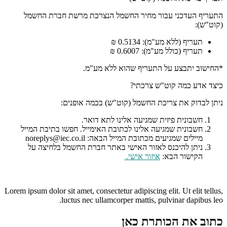
התעריף העדכני עבור מחיר החשמל הנצרכת מרשת חברת החשמל
(קוט"ש):
תעריף (ללא מע"מ): 0.5134 ₪
תעריף (כולל מע"מ): 0.6007 ₪
*החישוב יתבצע על התעריף שהוא ללא מע"מ.
כיצד אדע כמה קוט"ש צרכתי?
ניתן לבדוק את צריכת החשמל (קוט"ש) בכמה אופנים:
חשבונית פיזית שמגיעה אלינו לתא דואר.
חשבונית שמגיעה אלינו לכתובת האימייל. חפשו בתיבת המייל
מיילים שמגיעים מכתובת המייל הבאה: noreplys@iec.co.il
ניתן להיכנס לאזור האישי באתר חברת החשמל בלחיצה על
הקישור הבא:
איזור אישי
.
Lorem ipsum dolor sit amet, consectetur adipiscing elit. Ut elit tellus,
luctus nec ullamcorper mattis, pulvinar dapibus leo.
כתוב את הכותרת כאן