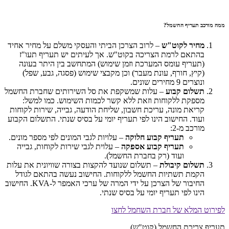
ממה מורכב תעריף החשמל?
מחיר לקוט"ש
– לרוב הצרכן הביתי והעסקי משלם על מחיר אחיד
בהתאם לרמת הצריכה בקוט"ש. אך לעיתים יש תעריף תעו"ז
(תעריף עומס המערכת וזמן שימוש) המתחשב בין היתר בעונה
(קיץ, חורף, עונת מעבר) וכן מקבצי שימוש (פסגה, גבע, שפל)
ונוצרים 9 מחירים שונים.
תשלום קבוע
– עלות שמשקפת את סל השירותים שחברת החשמל
מספקת ללקוחות וזאת ללא קשר לכמות השימוש. כמו למשל:
קריאת מונה, עריכת חשבון, שליחת הודעה, גבייה, שירות לקוחות
ועוד. החישוב הינו לפי תעריף יומי על בסיס שנתי. התשלום הקבוע
מורכב מ-2:
תעריף קבוע חלוקה
– עלויות לגבי המונים לפי מספר מונים.
תעריף קבוע אספקה
– עלוית לגבי שירות לקוחות, גבייה
ועוד (רק בחברת החשמל).
תשלום קיבולת
– תשלום שנועד להקצות בצורה שוויונית את עלות
הקמת תשתיות החשמל ללקוחות. החישוב נעשה בהתאם לגודל
החיבור של הצרכן על ידי המרה של ערכי האמפר ל-KVA. החישוב
הינו לפי תעריף יומי על בסיס שנתי.
לפירוט המלא של חברת השחמל לחצו
תעריף צריכת החשמל (קוט"ש)