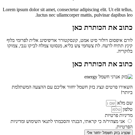
Lorem ipsum dolor sit amet, consectetur adipiscing elit. Ut elit tellus,
luctus nec ullamcorper mattis, pulvinar dapibus leo.
כתוב את הכותרת כאן
לורם איפסום דולור סיט אמט, קונסקטורר אדיפיסינג אלית לפרומי בלוף
קינץ תתיח לרעח. לת צשחמי צש בליא, מנסוטו צמלח לביקו ננבי, צמוקו
בלוקריה.
כתוב את הכותרת כאן
השאירו פרטים ונציג בזק חשמל יחזור אליכם עם ההצעה המשתלמת
ביותר!
שם מלא
טלפון
מדיניות פרטיות
אני מצהיר/ה כי קראתי, הבנתי והסכמתי לתנאי השימוש ומדיניות
הפרטיות.
שנציג בזק חשמל יחזור אלי