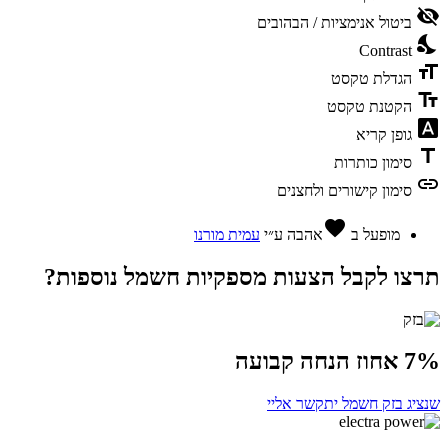
visibility_off
ביטול אנימציות / הבהובים
nights_stay
Contrast
format_size
הגדלת טקסט
text_fields
הקטנת טקסט
font_download
גופן קריא
title
סימון כותרות
link
סימון קישורים ולחצנים
favorite
מופעל ב
אהבה
ע״י
עמית מורנו
תרצו לקבל הצעות מספקיות חשמל נוספות?
7% אחוז הנחה קבועה
שנציג בזק חשמל יתקשר אליי