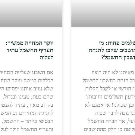
למים פחות: מי
יוקר המחייה ממשיך:
ושבים שיזכו להנחה
תעריף החשמל עתיד
שבון החשמל?
לעלות
מאיתנו לא היה רוצה
אם חשבנו שעליית המחיר
ל הנחה בחשבון החשמל
הכללית במשק ויוקר המחי
-חודשי או לקבל הקלות
שלא עוזב אותנו יפסיקו היכ
רעון תשלומים וחובות?
שהם כעת, טעינו ובגדול.
בן שכולנו! אז אמנם לא
בקרוב מאוד, עתיד להצטר
נו נזכה לדבר שכזה
לחגיגת המחירים גם המש
על, אך חברת החשמל
הבסיסי ביותר – החשמל,
יטה כי חלק מהתושבים
ותעריף החשמל הולך לעלו