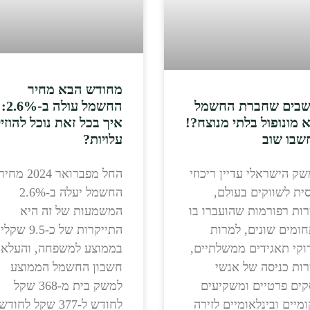
מחודש הבא מחיר
שבים שחברת החשמל
החשמל עולה ב-2.6%:
 מונופול בלתי מנוצח?!
איך בכל זאת נוכל להוזיל
שבו שוב
עלויות?
ק הישראלי עדיין ריכוזי
החל מפברואר 2024 מחיר
ית לשווקים בעולם,
החשמל יעלה ב-2.6%
ות רפורמות שהועברו בו
המשמעות של זה היא
ומים שונים, למרות
התייקרות של כ-9.5 ש
וקי תאגידים ממשלתיים,
בממוצע למשפחה, והעלא
ות כניסה של אנשי
חשבון החשמל הממוצע
ים פרטיים ומשקיעים
למשק בית מ-368 שקל
מיים ובינלאומיים לזירה
לחודש ל-377 שקל לחודש.