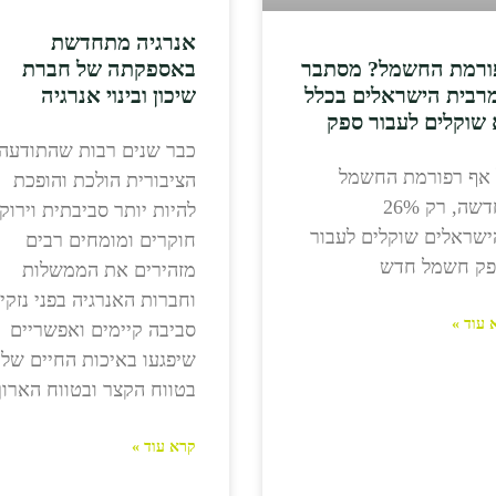
אנרגיה מתחדשת
ורמת החשמל? מסתבר
באספקתה של חברת
רבית הישראלים בכלל
שיכון ובינוי אנרגיה
 שוקלים לעבור ספק
כבר שנים רבות שהתודעה
 אף רפורמת החשמל
הציבורית הולכת והופכת
החדשה, רק 26%
להיות יותר סביבתית וירוק
שראלים שוקלים לעבור
חוקרים ומומחים רבים
פק חשמל חדש
מזהירים את הממשלות
וחברות האנרגיה בפני נזקי
 עוד »
סביבה קיימים ואפשריים
שיפגעו באיכות החיים שלנ
בטווח הקצר ובטווח הארוך
קרא עוד »