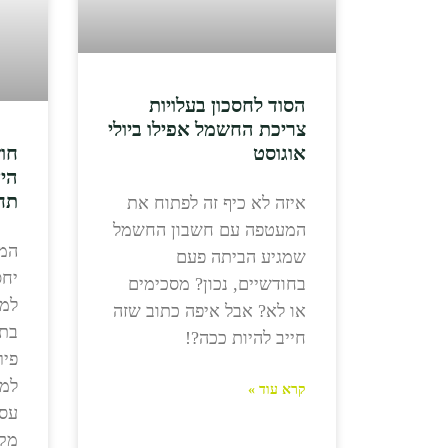
הסוד לחסכון בעלויות
צריכת החשמל אפילו ביולי
אוגוסט
חו
היא
תח
איזה לא כיף זה לפתוח את
המעטפה עם חשבון החשמל
המש
שמגיע הביתה פעם
יחס
בחודשיים, נכון? מסכימים
למר
או לא? אבל איפה כתוב שזה
בתח
חייב להיות ככה?!
פיר
למר
קרא עוד »
עסק
מקו