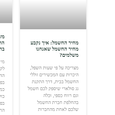
מש
מחיר החשמל: איך נקבע
הת
מחיר החשמל שאנחנו
בח
משלמים?
מי 
מצריכה על פי שעות השפל,
לקב
היכרות עם המכשירים זוללי
הדו
החשמל בבית, דרך התקנת
בפי
גג סולארי שיספק לכם חשמל
כמו
וגם רווח כספי, וכלה
כול
בהחלפת חברת החשמל
בפו
שלכם לאחת מהחברות
החל