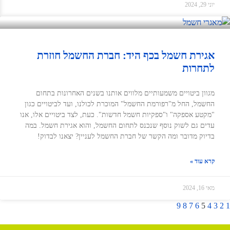
יוני 29, 2024
אגירת חשמל בכף היד: חברת החשמל חוזרת
לתחרות
מגוון ביטויים משמעותיים מלווים אותנו בשנים האחרונות בתחום
החשמל, החל מ"רפורמת החשמל" המוכרת לכולנו, ועד לביטויים כגון
"מקטע אספקה" ו"ספקיות חשמל חדשות". כעת, לצד ביטויים אלו, אנו
עדים גם לשוק נוסף שנכנס לתחום החשמל, והוא אגירת חשמל. במה
בדיוק מדובר ומה הקשר של חברת החשמל לעניין? יצאנו לבדוק!
קרא עוד »
מאי 16, 2024
9
8
7
6
5
4
3
2
1