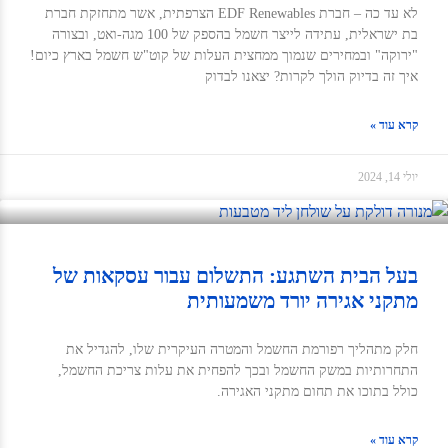
לא עד כה – חברת EDF Renewables הצרפתית, אשר מתחזקת חברת
בת ישראלית, עתידה לייצר חשמל בהספק של 100 מגה-ואט, ובצורה
"ירוקה" ובמחירים שנמוך ממחצית העלות של קוט"ש חשמל בארץ כיום!
איך זה בדיוק הולך לקרות? יצאנו לבדוק
קרא עוד »
יולי 14, 2024
בעל הבית השתגע: התשלום עבור עסקאות של
מתקני אגירה יורד משמעותית
חלק מתהליך רפורמת החשמל והמטרה העיקרית שלו, להגדיל את
התחרותיות במשק החשמל ובכך להפחית את עלות צריכת החשמל,
כולל בתוכו את תחום מתקני האגירה.
קרא עוד »