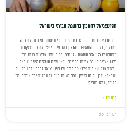
הפוטצניאל לחסכון בחשמל הביתי בישראל
בשנים האחרונות עולה וגוברת המודעות לשימוש במקורות אנרגייה
מתכלים, ועולות השאיפות והרצון העולמיות לייצר אנרגיה ממקורות
מתחדשים כגון אור השמש, גלי הים, הרוח ועוד. מדינות רבות כבר
נקטו צעדים לטובת איכות הסביבה, וכאן עולה השאלה איפה ישראל
עומדת מול שאיפות אלו? מה קורה עם הפוטנציאל לחסכון בחשמל של
ישראל? ובכן על זה בדיוק ננסה לענות היום בחשמלית יחד איתכם. אז
קדימה, בואו נתחיל!
קרא עוד »
אפריל 2, 2024