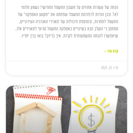
הנחה של עשרות אחוזים על חשבון החשמל החודשי! נשמע חלומי
לא? ובכן הודות לרפורמת החשמל שפתחה את "מקטע האספקה" של
החשמל לתחרות, ובתוספת היכולות של תאגידי האנרגיה העירוניים,
מסתמן כי השלב הבא בשינויים באספקת החשמל מגיעי לתאגידים אלו,
שיאפשרו להנחה המשמעותית לקרות. איך בדיוק? בואו נבין יחדיו.
קרא עוד »
מרץ 26, 2024