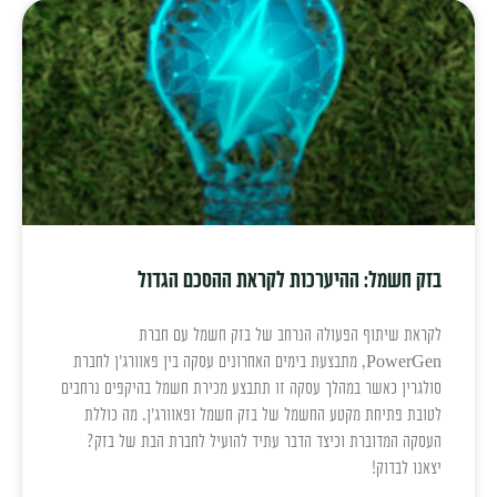
בזק חשמל: ההיערכות לקראת ההסכם הגדול
לקראת שיתוף הפעולה הנרחב של בזק חשמל עם חברת
PowerGen, מתבצעת בימים האחרונים עסקה בין פאוורג'ן לחברת
סולגרין כאשר במהלך עסקה זו תתבצע מכירת חשמל בהיקפים נרחבים
לטובת פתיחת מקטע החשמל של בזק חשמל ופאוורג'ן. מה כוללת
העסקה המדוברת וכיצד הדבר עתיד להועיל לחברת הבת של בזק?
יצאנו לבדוק!