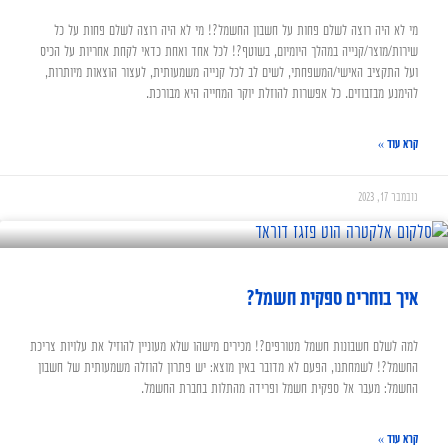
מי לא היה רוצה לשלם פחות על חשבון החשמל?! מי לא היה רוצה לשלם פחות על כל
שירות/מוצר/קנייה במהלך היומיום, בשוטף?! לכל אחד ואחת כדאי לקחת אחריות על הכיס
ועל התקציב האישי/המשפחתי, לשים לב לכל קנייה משמעותית, לעצור הוצאות מיותרות,
להימנע מבזבוזים. כל אפשרות להוזלת יוקר המחייה היא מבורכת.
קרא עוד »
נובמבר 17, 2023
איך בוחרים ספקית חשמל?
למה לשלם חשבונות חשמל מטורפים?! מכירים מישהו שלא מעוניין להוזיל את עלויות צריכת
החשמל?! לשמחתנו, הפעם לא מדובר באין מוצא: יש פתרון להוזלה משמעותית של חשבון
החשמל: מעבר אל ספקית חשמל ופרידה מהתלות בחברת החשמל.
קרא עוד »